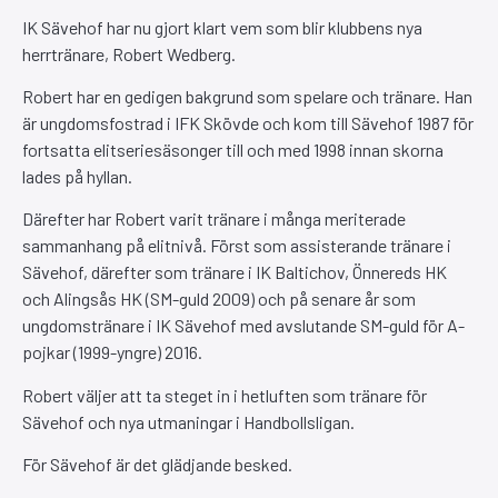
IK Sävehof har nu gjort klart vem som blir klubbens nya
herrtränare, Robert Wedberg.
Robert har en gedigen bakgrund som spelare och tränare. Han
är ungdomsfostrad i IFK Skövde och kom till Sävehof 1987 för
fortsatta elitseriesäsonger till och med 1998 innan skorna
lades på hyllan.
Därefter har Robert varit tränare i många meriterade
sammanhang på elitnivå. Först som assisterande tränare i
Sävehof, därefter som tränare i IK Baltichov, Önnereds HK
och Alingsås HK (SM-guld 2009) och på senare år som
ungdomstränare i IK Sävehof med avslutande SM-guld för A-
pojkar (1999-yngre) 2016.
Robert väljer att ta steget in i hetluften som tränare för
Sävehof och nya utmaningar i Handbollsligan.
För Sävehof är det glädjande besked.