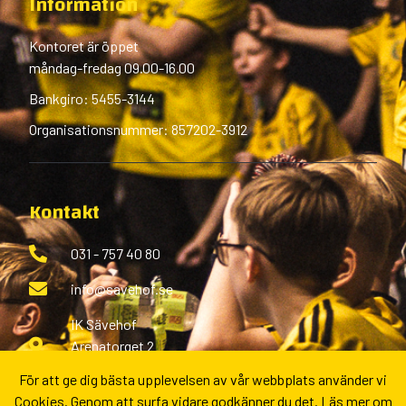
Information
Kontoret är öppet
måndag-fredag 09.00-16.00
Bankgiro: 5455-3144
Organisationsnummer: 857202-3912
Kontakt
031 - 757 40 80
info@savehof.se
IK Sävehof
Arenatorget 2
433 38 Partille
För att ge dig bästa upplevelsen av vår webbplats använder vi
Cookies. Genom att surfa vidare godkänner du det.
Läs mer om
Fler kontaktvägar