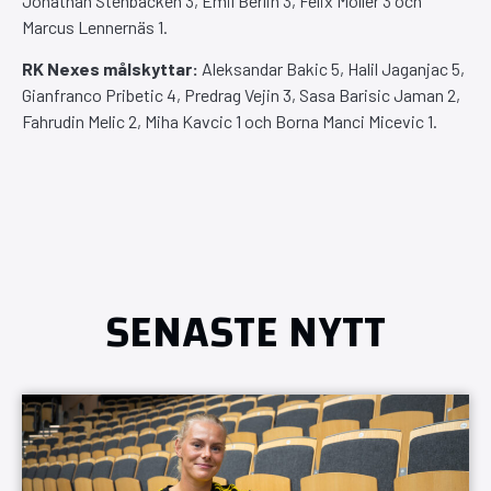
Jonathan Stenbäcken 3, Emil Berlin 3, Felix Möller 3 och
Marcus Lennernäs 1.
RK Nexes målskyttar:
Aleksandar Bakic 5, Halil Jaganjac 5,
Gianfranco Pribetic 4, Predrag Vejin 3, Sasa Barisic Jaman 2,
Fahrudin Melic 2, Miha Kavcic 1 och Borna Manci Micevic 1.
SENASTE NYTT