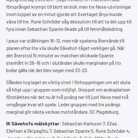
försprånget krympt till blott en boll, men tre Nexe-utvisningar
inom loppet av en minut gjorde att övertaget ånyo kunde
växa till tre. Rune Schröder såg dessutom till att ta det upp till
fyra innan Sebastian Spante ökade på till femmålsledning.
I paus var ställningen 16–12, men när spelarna återvände till
planen efter lite vila skulle Sävehof-tåget verkligen gå. När
det återstod 15 minuter av matchen skickade Spante
stenhårt in 26–16 och i slutändan skulle marginalen på tio
bollar gälla när det blev seger med 33–23.
Således tog laget en viktig vinst i förhoppningen om att sluta
så högt upp i gruppen som möjligt. Greppet om andraplatsen
förstärktes när det nu är två poäng ner till just Nexe med två
omgångar kvar att spela. Leder gruppen med tre poängs
marginal gör nästa veckas motståndare, SC Magdeburg.
IK Sävehofs målskyttar
: Sebastian Karlsson 7, Elias
Ellefsen á Skipagötu 7, Sebastian Spante 5, Rune Schröder 4,