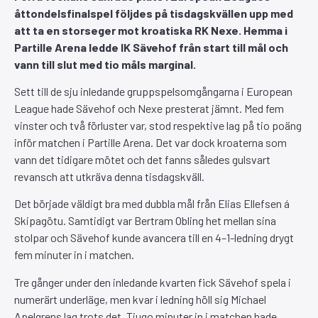
åttondelsfinalspel följdes på tisdagskvällen upp med
att ta en storseger mot kroatiska RK Nexe. Hemma i
Partille Arena ledde IK Sävehof från start till mål och
vann till slut med tio måls marginal.
Sett till de sju inledande gruppspelsomgångarna i European
League hade Sävehof och Nexe presterat jämnt. Med fem
vinster och två förluster var, stod respektive lag på tio poäng
inför matchen i Partille Arena. Det var dock kroaterna som
vann det tidigare mötet och det fanns således gulsvart
revansch att utkräva denna tisdagskväll.
Det började väldigt bra med dubbla mål från Elias Ellefsen á
Skipagötu. Samtidigt var Bertram Obling het mellan sina
stolpar och Sävehof kunde avancera till en 4–1-ledning drygt
fem minuter in i matchen.
Tre gånger under den inledande kvarten fick Sävehof spela i
numerärt underläge, men kvar i ledning höll sig Michael
Apelgrens lag trots det. Tjugo minuter in i matchen hade