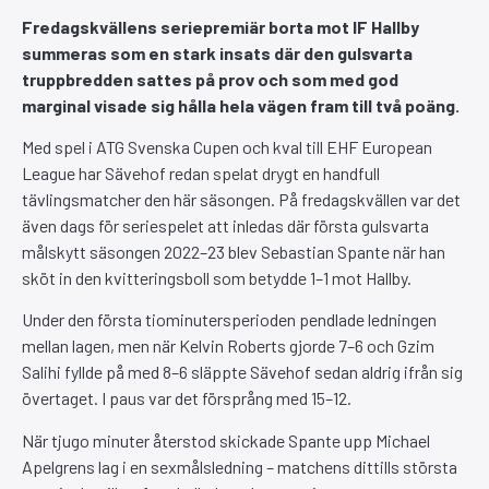
Fredagskvällens seriepremiär borta mot IF Hallby
summeras som en stark insats där den gulsvarta
truppbredden sattes på prov och som med god
marginal visade sig hålla hela vägen fram till två poäng.
Med spel i ATG Svenska Cupen och kval till EHF European
League har Sävehof redan spelat drygt en handfull
tävlingsmatcher den här säsongen. På fredagskvällen var det
även dags för seriespelet att inledas där första gulsvarta
målskytt säsongen 2022–23 blev Sebastian Spante när han
sköt in den kvitteringsboll som betydde 1–1 mot Hallby.
Under den första tiominutersperioden pendlade ledningen
mellan lagen, men när Kelvin Roberts gjorde 7–6 och Gzim
Salihi fyllde på med 8–6 släppte Sävehof sedan aldrig ifrån sig
övertaget. I paus var det försprång med 15–12.
När tjugo minuter återstod skickade Spante upp Michael
Apelgrens lag i en sexmålsledning – matchens dittills största