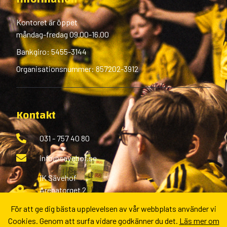
Kontoret är öppet
måndag-fredag 09.00-16.00
Bankgiro: 5455-3144
Organisationsnummer: 857202-3912
Kontakt
031 - 757 40 80
info@savehof.se
IK Sävehof
Arenatorget 2
433 38 Partille
För att ge dig bästa upplevelsen av vår webbplats använder vi
Cookies. Genom att surfa vidare godkänner du det.
Läs mer om
Fler kontaktvägar