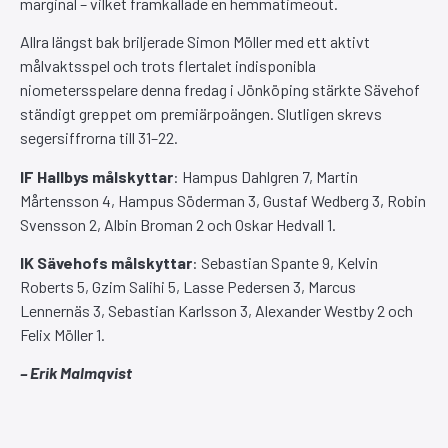
marginal – vilket framkallade en hemmatimeout.
Allra längst bak briljerade Simon Möller med ett aktivt
målvaktsspel och trots flertalet indisponibla
niometersspelare denna fredag i Jönköping stärkte Sävehof
ständigt greppet om premiärpoängen. Slutligen skrevs
segersiffrorna till 31–22.
IF Hallbys målskyttar
: Hampus Dahlgren 7, Martin
Mårtensson 4, Hampus Söderman 3, Gustaf Wedberg 3, Robin
Svensson 2, Albin Broman 2 och Oskar Hedvall 1.
IK Sävehofs målskyttar
: Sebastian Spante 9, Kelvin
Roberts 5, Gzim Salihi 5, Lasse Pedersen 3, Marcus
Lennernäs 3, Sebastian Karlsson 3, Alexander Westby 2 och
Felix Möller 1.
– Erik Malmqvist