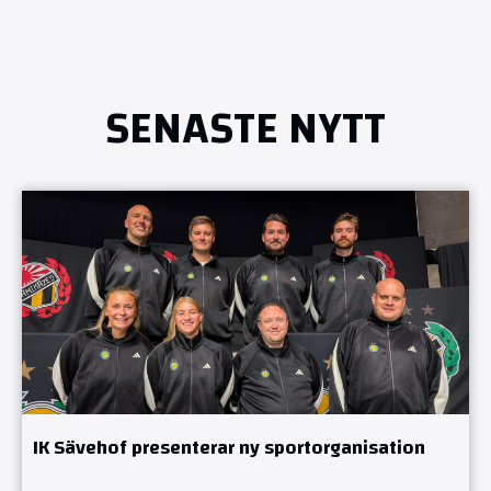
SENASTE NYTT
IK Sävehof presenterar ny sportorganisation