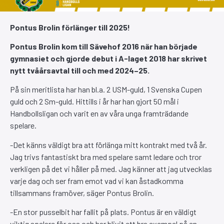
Pontus Brolin förlänger till 2025!
Pontus Brolin kom till Sävehof 2016 när han började
gymnasiet och gjorde debut i A-laget 2018 har skrivet
nytt tvåårsavtal till och med 2024–25.
På sin meritlista har han bl.a. 2 USM-guld, 1 Svenska Cupen
guld och 2 Sm-guld. Hittills i år har han gjort 50 mål i
Handbollsligan och varit en av våra unga framträdande
spelare.
-Det känns väldigt bra att förlänga mitt kontrakt med två år.
Jag trivs fantastiskt bra med spelare samt ledare och tror
verkligen på det vi håller på med. Jag känner att jag utvecklas
varje dag och ser fram emot vad vi kan åstadkomma
tillsammans framöver, säger Pontus Brolin.
-En stor pusselbit har fallit på plats. Pontus är en väldigt
viktig spelare för oss och har blivit ett bra exempel på en