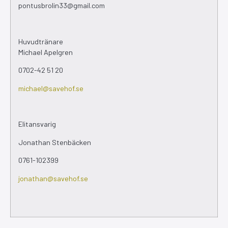
pontusbrolin33@gmail.com
Huvudtränare
Michael Apelgren
0702-42 51 20
michael@savehof.se
Elitansvarig
Jonathan Stenbäcken
0761-102399
jonathan@savehof.se