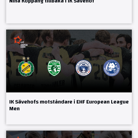
Nina Koppang tillbaka i IK Sävehof
IK Sävehofs motståndare i EHF European League
Men