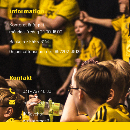
Information
Kontoret är öppet
måndag-fredag 09.00-16.00
Bankgiro: 5455-3144
Organisationsnummer: 857202-3912
Kontakt
031 - 757 40 80
info@savehof.se
IK Sävehof
Arenatorget 2
433 38 Partille