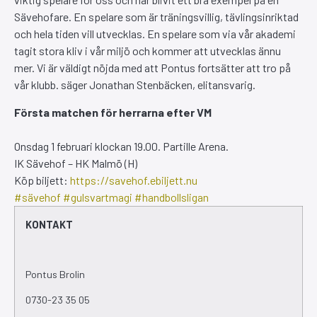
Sävehofare. En spelare som är träningsvillig, tävlingsinriktad
och hela tiden vill utvecklas. En spelare som via vår akademi
tagit stora kliv i vår miljö och kommer att utvecklas ännu
mer. Vi är väldigt nöjda med att Pontus fortsätter att tro på
vår klubb. säger Jonathan Stenbäcken, elitansvarig.
Första matchen för herrarna efter VM
Onsdag 1 februari klockan 19.00. Partille Arena.
IK Sävehof – HK Malmö (H)
Köp biljett:
https://savehof.ebiljett.nu
#sävehof
#gulsvartmagi
#handbollsligan
KONTAKT
Pontus Brolin
0730-23 35 05