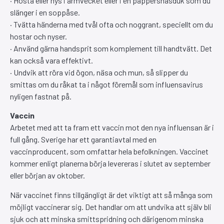
· Hosta eller nys i armvecket eller i en pappersnäsduk som du
slänger i en soppåse.
· Tvätta händerna med tvål ofta och noggrant, speciellt om du
hostar och nyser.
· Använd gärna handsprit som komplement till handtvätt. Det
kan också vara effektivt.
· Undvik att röra vid ögon, näsa och mun, så slipper du
smittas om du råkat ta i något föremål som influensavirus
nyligen fastnat på.
Vaccin
Arbetet med att ta fram ett vaccin mot den nya influensan är i
full gång. Sverige har ett garantiavtal med en
vaccinproducent, som omfattar hela befolkningen. Vaccinet
kommer enligt planerna börja levereras i slutet av september
eller början av oktober.
När vaccinet finns tillgängligt är det viktigt att så många som
möjligt vaccinerar sig. Det handlar om att undvika att själv bli
sjuk och att minska smittspridning och därigenom minska