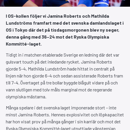
I OS-kollen följer vi Jamina Roberts och Mathilda
Lundströms framfart med det svenska damlandslaget i
OS i Tokyo där det på tisdagsmorgonen blev ny seger,
denna gång med 36–24 mot det Ryska Olympiska
Kommitté-laget.
Tidigt in i matchen etablerade Sverige en ledning där det var
gulsvart touch på det inledande rycket. Jamina Roberts
gjorde 5–4, Mathilda Lundström hade hittat in centralt på
linjen när hon gjorde 6–4 och sedan assisterade Roberts fram
till 7–4. Övertaget på tre bollar byggde blågult vidare på och
vann slutligen med tolv måls marginal mot de regerande
olympiska mästarna.
Många spelare i det svenska laget imponerade stort – inte
minst Jamina Roberts. Hennes explosivitet och löpkapacitet
har hon visat prov på många gånger i sin karriär och mot det
Ryska Olympiska Kommitté-laget utnyttjade vänsternian