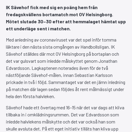
IK Sävehof fick med sig en poäng hem från
fredagskvällens bortamatch mot OV Helsingborg.
Mötet slutade 30–30 efter att hemmalaget hämtat upp
ett underläge sent i matchen.
Med anledning av coronaviruset var det spel inför tomma
läktare i den nästa sista omgången av Handbollsligan. IK
Sävehof ställdes där mot OV Helsingborg på bortaplan och
det var gulsvart som inledde målskyttet genom Jonathan
Edvardsson. Lagkaptenen noterades även för de två
nästföljande Sävehof-målen, innan Sebastian Karlsson
prickade in två i följd. Sammantaget var det en jämn inledning
på matchen där lagen sedan följdes åt rent målmässigt under
hela den första halvleken.
Sävehof hade ett övertag med 16–15 när det var dags att kliva
tillbaka in i omklädningsrummen. Det var Edvardsson som
inledde halvlekens målskytte och det var också han som
skulle avsluta det. På ett eget initiativ tilläts han kliva upp