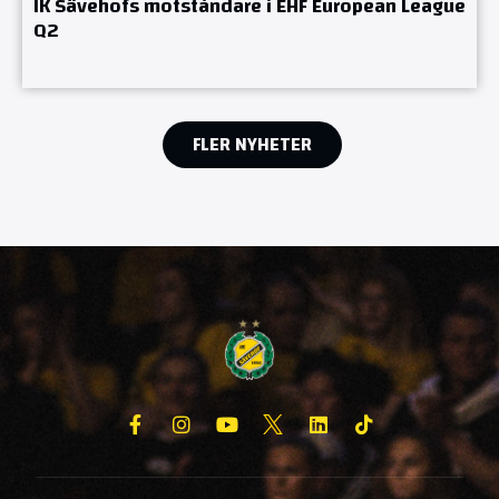
IK Sävehofs motståndare i EHF European League
Q2
FLER NYHETER