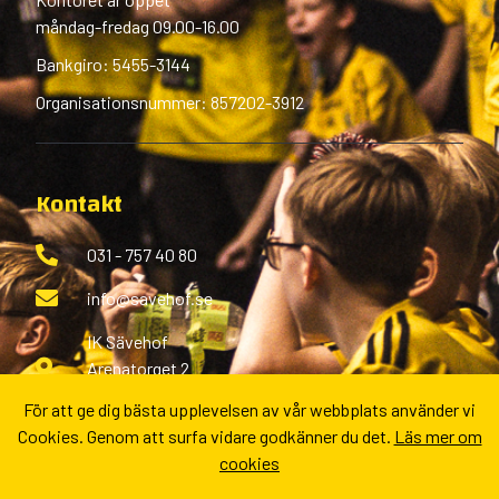
måndag-fredag 09.00-16.00
Bankgiro: 5455-3144
Organisationsnummer: 857202-3912
Kontakt
031 - 757 40 80
info@savehof.se
IK Sävehof
Arenatorget 2
433 38 Partille
För att ge dig bästa upplevelsen av vår webbplats använder vi
Cookies. Genom att surfa vidare godkänner du det.
Läs mer om
Fler kontaktvägar
cookies