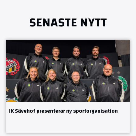
SENASTE NYTT
IK Sävehof presenterar ny sportorganisation