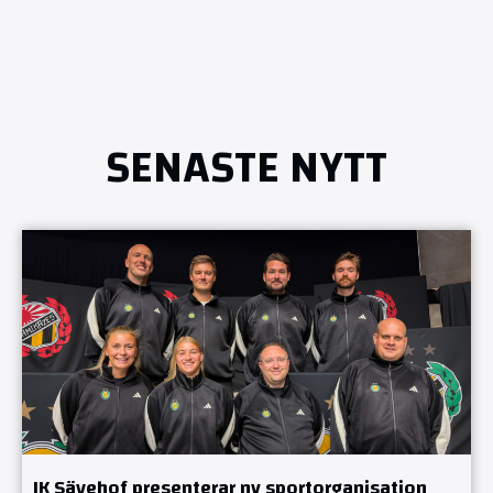
SENASTE NYTT
IK Sävehof presenterar ny sportorganisation