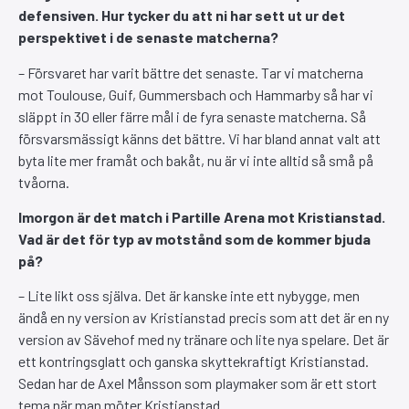
defensiven. Hur tycker du att ni har sett ut ur det
perspektivet i de senaste matcherna?
– Försvaret har varit bättre det senaste. Tar vi matcherna
mot Toulouse, Guif, Gummersbach och Hammarby så har vi
släppt in 30 eller färre mål i de fyra senaste matcherna. Så
försvarsmässigt känns det bättre. Vi har bland annat valt att
byta lite mer framåt och bakåt, nu är vi inte alltid så små på
tvåorna.
Imorgon är det match i Partille Arena mot Kristianstad.
Vad är det för typ av motstånd som de kommer bjuda
på?
– Lite likt oss själva. Det är kanske inte ett nybygge, men
ändå en ny version av Kristianstad precis som att det är en ny
version av Sävehof med ny tränare och lite nya spelare. Det är
ett kontringsglatt och ganska skyttekraftigt Kristianstad.
Sedan har de Axel Månsson som playmaker som är ett stort
tema när man möter Kristianstad.