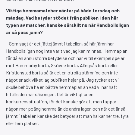
Viktiga hemmamatcher väntar på både torsdag och
måndag. Vad betyder stödet från publiken i den här
typen av matcher, kanske särskilt nu när Handbollsligan
är så pass jämn?
– Som sagt är det jättejämnt i tabellen, så här jämn har
Handbollsligan nog inte varit vad jag kan minnas. Hemmaplan
får då en ännu större betydelse och när vi till exempel spelar
mot Hammarby borta, Skövde borta, Alingsås borta eller
Kristianstad borta så är det en otrolig stämning och inte
något snack vilket lag publiken hejar på. Jag tycker att vi
skulle behöva ha en bättre hemmaplan än vad vi har haft
hittills den här säsongen. Det är viktigt ur en
konkurrenssituation, för det kanske gör att man tappar
någon mer poäng hemma än de andra lagen och när det är så
jämnt i tabellen kanske det betyder att man halkar ner tre, fyra
eller fem platser.