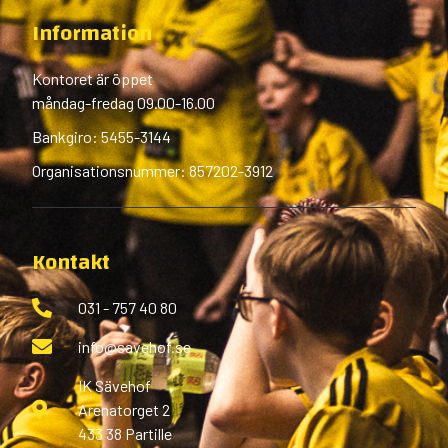
Information
Kontoret är öppet
måndag-fredag 09.00-16.00
Bankgiro: 5455-3144
Organisationsnummer: 857202-3912
Kontakt
031 - 757 40 80
info@savehof.se
IK Sävehof
Arenatorget 2
433 38 Partille