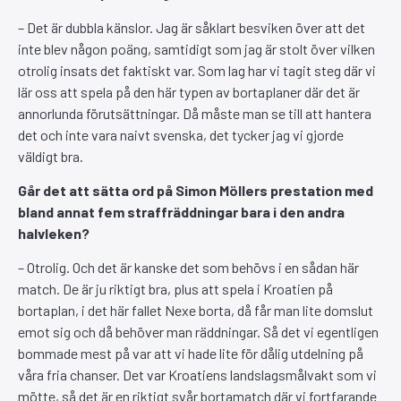
– Det är dubbla känslor. Jag är såklart besviken över att det
inte blev någon poäng, samtidigt som jag är stolt över vilken
otrolig insats det faktiskt var. Som lag har vi tagit steg där vi
lär oss att spela på den här typen av bortaplaner där det är
annorlunda förutsättningar. Då måste man se till att hantera
det och inte vara naivt svenska, det tycker jag vi gjorde
väldigt bra.
Går det att sätta ord på Simon Möllers prestation med
bland annat fem straffräddningar bara i den andra
halvleken?
– Otrolig. Och det är kanske det som behövs i en sådan här
match. De är ju riktigt bra, plus att spela i Kroatien på
bortaplan, i det här fallet Nexe borta, då får man lite domslut
emot sig och då behöver man räddningar. Så det vi egentligen
bommade mest på var att vi hade lite för dålig utdelning på
våra fria chanser. Det var Kroatiens landslagsmålvakt som vi
mötte, så det är en riktigt svår bortamatch där vi fortfarande