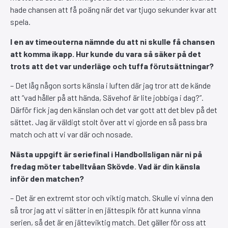
hade chansen att få poäng när det var tjugo sekunder kvar att
spela.
I en av timeouterna nämnde du att ni skulle få chansen
att komma ikapp. Hur kunde du vara så säker på det
trots att det var underläge och tuffa förutsättningar?
– Det låg någon sorts känsla i luften där jag tror att de kände
att “vad håller på att hända, Sävehof är lite jobbiga i dag?”.
Därför fick jag den känslan och det var gott att det blev på det
sättet. Jag är väldigt stolt över att vi gjorde en så pass bra
match och att vi var där och nosade.
Nästa uppgift är seriefinal i Handbollsligan när ni på
fredag möter tabelltvåan Skövde. Vad är din känsla
inför den matchen?
– Det är en extremt stor och viktig match. Skulle vi vinna den
så tror jag att vi sätter in en jättespik för att kunna vinna
serien, så det är en jätteviktig match. Det gäller för oss att