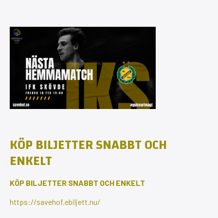
KÖP BILJETTER SNABBT OCH
ENKELT
KÖP BILJETTER SNABBT OCH ENKELT
https://
savehof.ebiljett.nu/