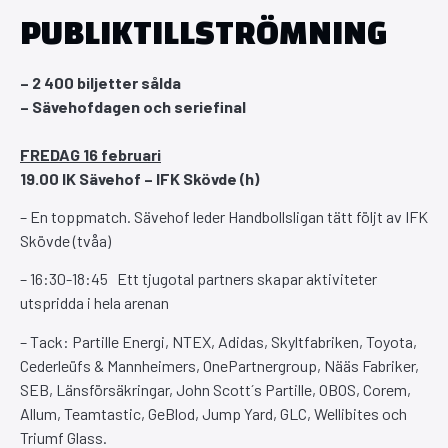
PUBLIKTILLSTRÖMNING
– 2 400 biljetter sålda
– Sävehofdagen och seriefinal
FREDAG 16 februari
19.00
IK Sävehof – IFK Skövde (h)
– En toppmatch. Sävehof leder Handbollsligan tätt följt av IFK
Skövde (tvåa)
– 16:30-18:45 Ett tjugotal partners skapar aktiviteter
utspridda i hela arenan
– Tack: Partille Energi, NTEX, Adidas, Skyltfabriken, Toyota,
Cederleüfs & Mannheimers, OnePartnergroup, Nääs Fabriker,
SEB, Länsförsäkringar, John Scott´s Partille, OBOS, Corem,
Allum, Teamtastic, GeBlod, Jump Yard, GLC, Wellibites och
Triumf Glass.