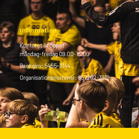
Information
Kontoret är öppet
måndag-fredag 09.00-16.00
Bankgiro: 5455-3144
Organisationsnummer: 857202-3912