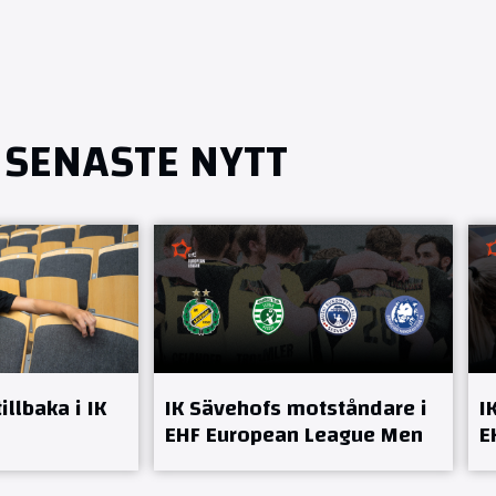
SENASTE NYTT
llbaka i IK
IK Sävehofs motståndare i
I
EHF European League Men
E