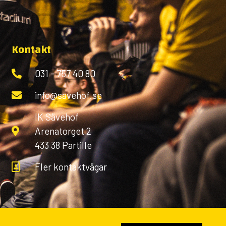
Kontakt
031 - 757 40 80
info@savehof.se
IK Sävehof
Arenatorget 2
433 38 Partille
Fler kontaktvägar