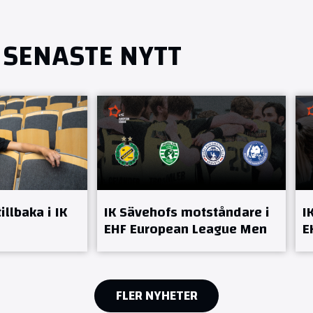
SENASTE NYTT
llbaka i IK
IK Sävehofs motståndare i
I
EHF European League Men
E
FLER NYHETER