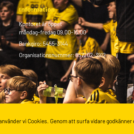
Information
Kontoret är öppet
måndag-fredag 09.00-16.00
Bankgiro: 5455-3144
Organisationsnummer: 857202-3912
 använder vi Cookies. Genom att surfa vidare godkänner
© 2026 IK Sävehof