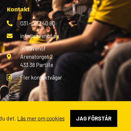
Kontakt
031 - 757 40 80
info@savehof.se
IK Sävehof
Arenatorget 2
433 38 Partille
Fler kontaktvägar
 du det.
Läs mer om cookies
JAG FÖRSTÅR