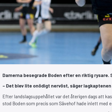
Damerna besegrade Boden efter en riktig rysare. Sl
– Det blev lite onödigt nervöst, säger lagkaptene
Efter landslagsuppehållet var det återigen dags att k
stod Boden som precis som Sävehof hade inlett med en