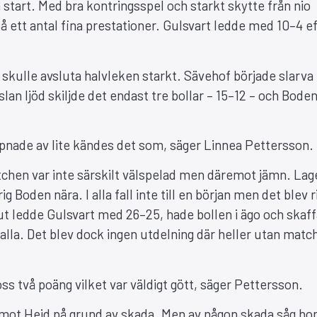
 start. Med bra kontringsspel och starkt skytte från nio
 ett antal fina prestationer. Gulsvart ledde med 10–4 e
skulle avsluta halvleken starkt. Sävehof började slarva 
slan ljöd skiljde det endast tre bollar – 15–12 – och Bode
lappnade av lite kändes det som, säger Linnea Pettersson.
atchen var inte särskilt välspelad men däremot jämn. Lag
g Boden nära. I alla fall inte till en början men det blev r
ut ledde Gulsvart med 26–25, hade bollen i ägo och skaf
lla. Det blev dock ingen utdelning där heller utan matc
ss två poäng vilket var väldigt gött, säger Pettersson.
mot Heid på grund av skada. Men av någon skada såg hon