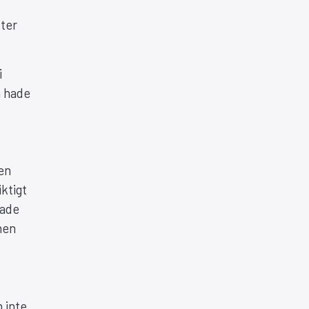
fter
i
n hade
en
iktigt
fade
hen
 inte