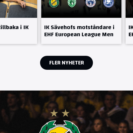
llbaka i IK
IK Sävehofs motståndare i
I
EHF European League Men
E
FLER NYHETER