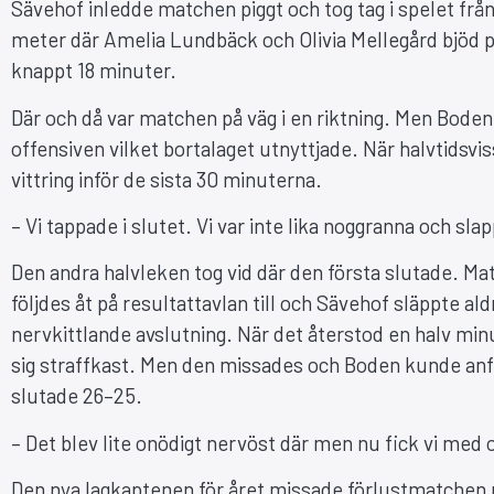
Sävehof inledde matchen piggt och tog tag i spelet från
meter där Amelia Lundbäck och Olivia Mellegård bjöd på
knappt 18 minuter.
Där och då var matchen på väg i en riktning. Men Boden 
offensiven vilket bortalaget utnyttjade. När halvtidsvis
vittring inför de sista 30 minuterna.
– Vi tappade i slutet. Vi var inte lika noggranna och s
Den andra halvleken tog vid där den första slutade. M
följdes åt på resultattavlan till och Sävehof släppte aldri
nervkittlande avslutning. När det återstod en halv min
sig straffkast. Men den missades och Boden kunde anfa
slutade 26–25.
– Det blev lite onödigt nervöst där men nu fick vi med o
Den nya lagkaptenen för året missade förlustmatchen 