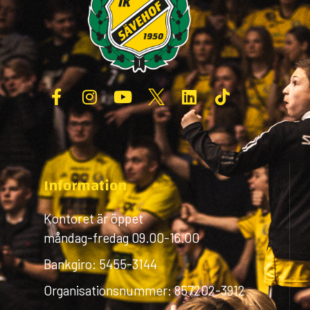
Information
Kontoret är öppet
måndag-fredag 09.00-16.00
Bankgiro: 5455-3144
Organisationsnummer: 857202-3912