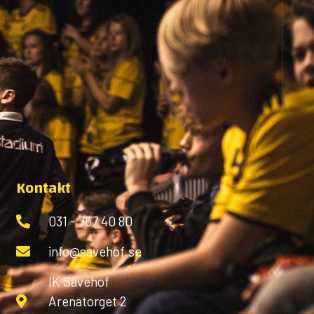
Kontakt
031 - 757 40 80
info@savehof.se
IK Sävehof
Arenatorget 2