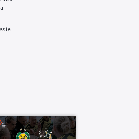
ta
naste