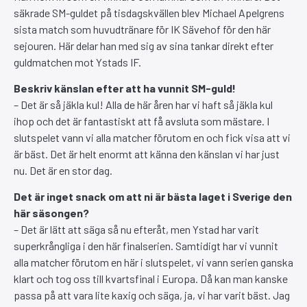
säkrade SM-guldet på tisdagskvällen blev Michael Apelgrens
sista match som huvudtränare för IK Sävehof för den här
sejouren. Här delar han med sig av sina tankar direkt efter
guldmatchen mot Ystads IF.
Beskriv känslan efter att ha vunnit SM-guld!
– Det är så jäkla kul! Alla de här åren har vi haft så jäkla kul
ihop och det är fantastiskt att få avsluta som mästare. I
slutspelet vann vi alla matcher förutom en och fick visa att vi
är bäst. Det är helt enormt att känna den känslan vi har just
nu. Det är en stor dag.
Det är inget snack om att ni är bästa laget i Sverige den
här säsongen?
– Det är lätt att säga så nu efteråt, men Ystad har varit
superkrångliga i den här finalserien. Samtidigt har vi vunnit
alla matcher förutom en här i slutspelet, vi vann serien ganska
klart och tog oss till kvartsfinal i Europa. Då kan man kanske
passa på att vara lite kaxig och säga, ja, vi har varit bäst. Jag