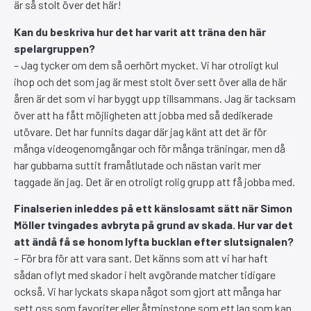
är så stolt över det här!
Kan du beskriva hur det har varit att träna den här
spelargruppen?
– Jag tycker om dem så oerhört mycket. Vi har otroligt kul
ihop och det som jag är mest stolt över sett över alla de här
åren är det som vi har byggt upp tillsammans. Jag är tacksam
över att ha fått möjligheten att jobba med så dedikerade
utövare. Det har funnits dagar där jag känt att det är för
många videogenomgångar och för många träningar, men då
har gubbarna suttit framåtlutade och nästan varit mer
taggade än jag. Det är en otroligt rolig grupp att få jobba med.
Finalserien inleddes på ett känslosamt sätt när Simon
Möller tvingades avbryta på grund av skada. Hur var det
att ändå få se honom lyfta bucklan efter slutsignalen?
– För bra för att vara sant. Det känns som att vi har haft
sådan oflyt med skador i helt avgörande matcher tidigare
också. Vi har lyckats skapa något som gjort att många har
sett oss som favoriter eller åtminstone som ett lag som kan