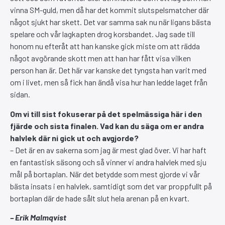
vinna SM-guld, men då har det kommit slutspelsmatcher där
något sjukt har skett. Det var samma sak nu när ligans bästa
spelare och vår lagkapten drog korsbandet. Jag sade till
honom nu efteråt att han kanske gick miste om att rädda
något avgörande skott men att han har fått visa vilken
person han är. Det här var kanske det tyngsta han varit med
om i livet, men så fick han ändå visa hur han ledde laget från
sidan.
Om vi till sist fokuserar på det spelmässiga här i den
fjärde och sista finalen. Vad kan du säga om er andra
halvlek där ni gick ut och avgjorde?
– Det är en av sakerna som jag är mest glad över. Vi har haft
en fantastisk säsong och så vinner vi andra halvlek med sju
mål på bortaplan. När det betydde som mest gjorde vi vår
bästa insats i en halvlek, samtidigt som det var proppfullt på
bortaplan där de hade sålt slut hela arenan på en kvart.
– Erik Malmqvist