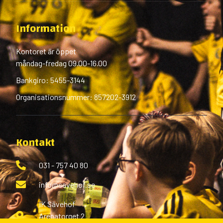
Information
Kontoret är öppet
måndag-fredag 09.00-16.00
Bankgiro: 5455-3144
Organisationsnummer: 857202-3912
Kontakt
031 - 757 40 80
info@savehof.se
IK Sävehof
Arenatorget 2