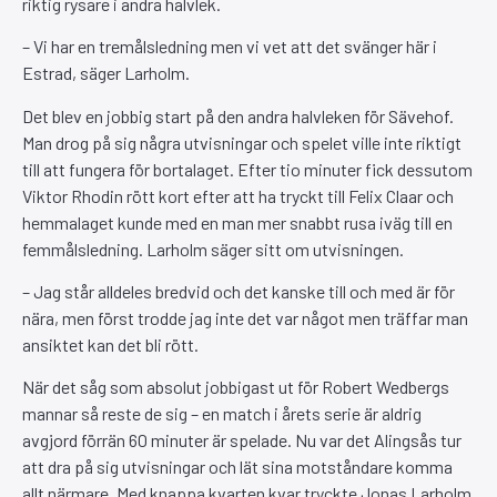
riktig rysare i andra halvlek.
– Vi har en tremålsledning men vi vet att det svänger här i
Estrad, säger Larholm.
Det blev en jobbig start på den andra halvleken för Sävehof.
Man drog på sig några utvisningar och spelet ville inte riktigt
till att fungera för bortalaget. Efter tio minuter fick dessutom
Viktor Rhodin rött kort efter att ha tryckt till Felix Claar och
hemmalaget kunde med en man mer snabbt rusa iväg till en
femmålsledning. Larholm säger sitt om utvisningen.
– Jag står alldeles bredvid och det kanske till och med är för
nära, men först trodde jag inte det var något men träffar man
ansiktet kan det bli rött.
När det såg som absolut jobbigast ut för Robert Wedbergs
mannar så reste de sig – en match i årets serie är aldrig
avgjord förrän 60 minuter är spelade. Nu var det Alingsås tur
att dra på sig utvisningar och lät sina motståndare komma
allt närmare. Med knappa kvarten kvar tryckte Jonas Larholm