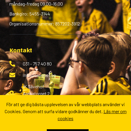
måndag-fredag 09.00-16.00
Bankgiro: 5455-3144
Organisationsnummer: 857202-3912
Kontakt
031 - 757 40 80
info@savehof.se
IK Sävehof
Arenatorget 2
433 38 Partille
För att ge dig bästa upplevelsen av vår webbplats använder vi
Cookies. Genom att surfa vidare godkänner du det.
Läs mer om
Fler kontaktvägar
cookies