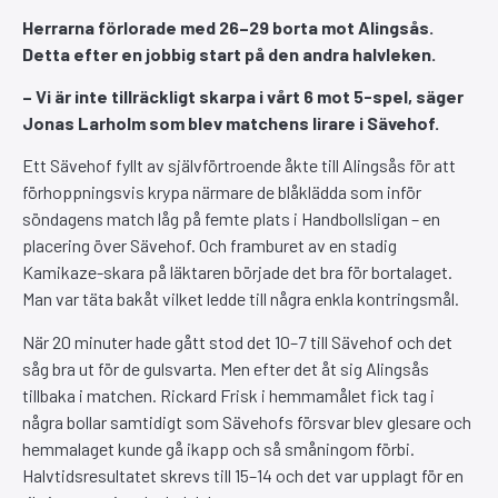
Herrarna förlorade med 26–29 borta mot Alingsås.
Detta efter en jobbig start på den andra halvleken.
– Vi är inte tillräckligt skarpa i vårt 6 mot 5-spel, säger
Jonas Larholm som blev matchens lirare i Sävehof.
Ett Sävehof fyllt av självförtroende åkte till Alingsås för att
förhoppningsvis krypa närmare de blåklädda som inför
söndagens match låg på femte plats i Handbollsligan – en
placering över Sävehof. Och framburet av en stadig
Kamikaze-skara på läktaren började det bra för bortalaget.
Man var täta bakåt vilket ledde till några enkla kontringsmål.
När 20 minuter hade gått stod det 10–7 till Sävehof och det
såg bra ut för de gulsvarta. Men efter det åt sig Alingsås
tillbaka i matchen. Rickard Frisk i hemmamålet fick tag i
några bollar samtidigt som Sävehofs försvar blev glesare och
hemmalaget kunde gå ikapp och så småningom förbi.
Halvtidsresultatet skrevs till 15–14 och det var upplagt för en