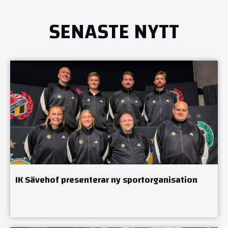
SENASTE NYTT
IK Sävehof presenterar ny sportorganisation