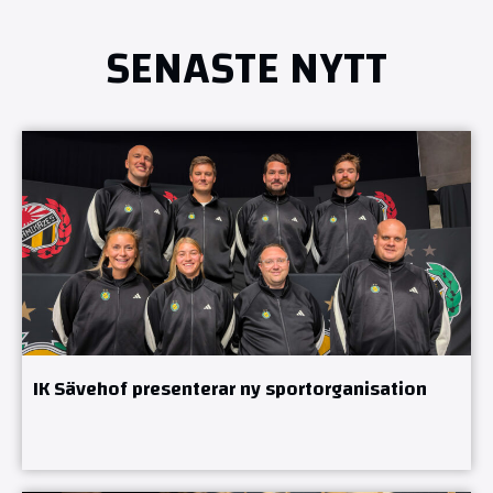
SENASTE NYTT
IK Sävehof presenterar ny sportorganisation