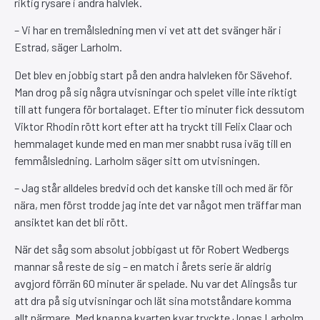
riktig rysare i andra halvlek.
– Vi har en tremålsledning men vi vet att det svänger här i
Estrad, säger Larholm.
Det blev en jobbig start på den andra halvleken för Sävehof.
Man drog på sig några utvisningar och spelet ville inte riktigt
till att fungera för bortalaget. Efter tio minuter fick dessutom
Viktor Rhodin rött kort efter att ha tryckt till Felix Claar och
hemmalaget kunde med en man mer snabbt rusa iväg till en
femmålsledning. Larholm säger sitt om utvisningen.
– Jag står alldeles bredvid och det kanske till och med är för
nära, men först trodde jag inte det var något men träffar man
ansiktet kan det bli rött.
När det såg som absolut jobbigast ut för Robert Wedbergs
mannar så reste de sig – en match i årets serie är aldrig
avgjord förrän 60 minuter är spelade. Nu var det Alingsås tur
att dra på sig utvisningar och lät sina motståndare komma
allt närmare. Med knappa kvarten kvar tryckte Jonas Larholm