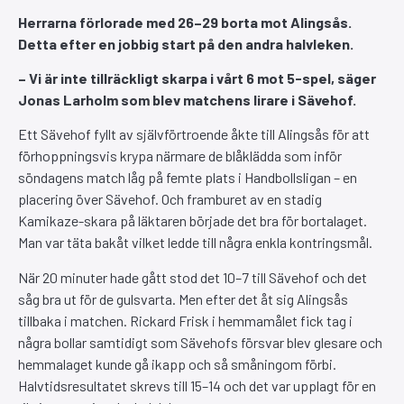
Herrarna förlorade med 26–29 borta mot Alingsås.
Detta efter en jobbig start på den andra halvleken.
– Vi är inte tillräckligt skarpa i vårt 6 mot 5-spel, säger
Jonas Larholm som blev matchens lirare i Sävehof.
Ett Sävehof fyllt av självförtroende åkte till Alingsås för att
förhoppningsvis krypa närmare de blåklädda som inför
söndagens match låg på femte plats i Handbollsligan – en
placering över Sävehof. Och framburet av en stadig
Kamikaze-skara på läktaren började det bra för bortalaget.
Man var täta bakåt vilket ledde till några enkla kontringsmål.
När 20 minuter hade gått stod det 10–7 till Sävehof och det
såg bra ut för de gulsvarta. Men efter det åt sig Alingsås
tillbaka i matchen. Rickard Frisk i hemmamålet fick tag i
några bollar samtidigt som Sävehofs försvar blev glesare och
hemmalaget kunde gå ikapp och så småningom förbi.
Halvtidsresultatet skrevs till 15–14 och det var upplagt för en