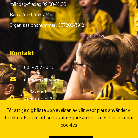
måndag-fredag 09.00-16.00
Bankgiro: 5455-3144
Organisationsnummer: 857202-3912
Kontakt
031 - 757 40 80
info@savehof.se
IK Sävehof
Arenatorget 2
433 38 Partille
För att ge dig bästa upplevelsen av vår webbplats använder vi
Cookies. Genom att surfa vidare godkänner du det.
Läs mer om
Fler kontaktvägar
cookies