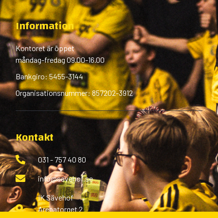
Information
Kontoret är öppet
måndag-fredag 09.00-16.00
Bankgiro: 5455-3144
Organisationsnummer: 857202-3912
Kontakt
031 - 757 40 80
info@savehof.se
IK Sävehof
Arenatorget 2