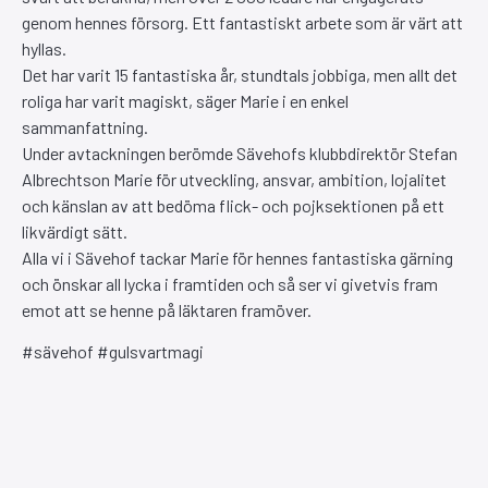
genom hennes försorg. Ett fantastiskt arbete som är värt att
hyllas.
Det har varit 15 fantastiska år, stundtals jobbiga, men allt det
roliga har varit magiskt, säger Marie i en enkel
sammanfattning.
Under avtackningen berömde Sävehofs klubbdirektör Stefan
Albrechtson Marie för utveckling, ansvar, ambition, lojalitet
och känslan av att bedöma flick- och pojksektionen på ett
likvärdigt sätt.
Alla vi i Sävehof tackar Marie för hennes fantastiska gärning
och önskar all lycka i framtiden och så ser vi givetvis fram
emot att se henne på läktaren framöver.
#sävehof #gulsvartmagi