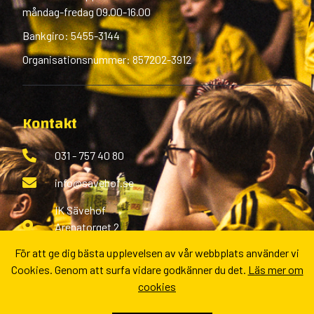
måndag-fredag 09.00-16.00
Bankgiro: 5455-3144
Organisationsnummer: 857202-3912
Kontakt
031 - 757 40 80
info@savehof.se
IK Sävehof
Arenatorget 2
433 38 Partille
För att ge dig bästa upplevelsen av vår webbplats använder vi
Cookies. Genom att surfa vidare godkänner du det.
Läs mer om
Fler kontaktvägar
cookies