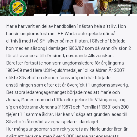
Marie har varit en del av handbollen i nästan hela sitt liv. Hon
har sin ungdomsfostran i HP Warta och spelade där på
elitnivå med två SM-silver på meritlistan. I Sävehof började
hon med en säsong i damlaget 1986/87 som då vann division 2
för att avancera till division 1, nuvarande Allsvenskan.
Därefter fortsatte hon som ungdomsledare för årgångarna
1986–89 med flera USM-guld/medaljer i olika åldrar. År 2007
sökte Sävehof en ekonomiansvarig och här började
anställningen som efter ett år övergick till ungdomsansvarig.
Det stora ledarengagemanget började med att Marie och
Jonas, Maries man och tillika elitspelare för Vikingarna, tog
sig an döttrarna Johanna (f 1987) och Pernilla (f 1989) och 200
tjejer till i samma åldrar. Här kan vi säga att grunden lades till
Sävehofs återväxt av egna spelare i damlaget.
Hur många ungdomar som rekryterats av Marie under åren är
svårt att beräkna, men över 2 000 ledare har engagerats