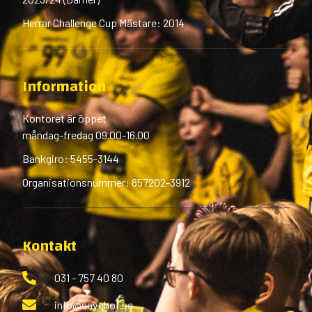
Herrar Challenge Cup Mästare: 2014
Information
Kontoret är öppet
måndag-fredag 09.00-16.00
Bankgiro: 5455-3144
Organisationsnummer: 857202-3912
Kontakt
031 - 757 40 80
info@savehof.se