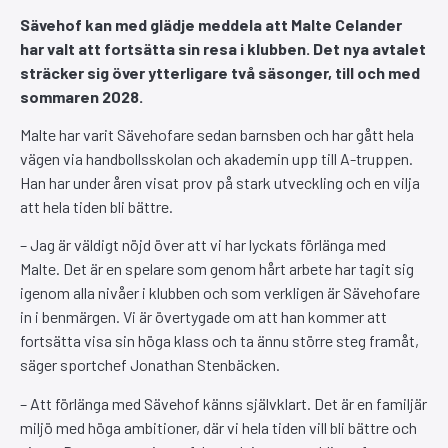
Sävehof kan med glädje meddela att Malte Celander
har valt att fortsätta sin resa i klubben. Det nya avtalet
sträcker sig över ytterligare två säsonger, till och med
sommaren 2028.
Malte har varit Sävehofare sedan barnsben och har gått hela
vägen via handbollsskolan och akademin upp till A-truppen.
Han har under åren visat prov på stark utveckling och en vilja
att hela tiden bli bättre.
– Jag är väldigt nöjd över att vi har lyckats förlänga med
Malte. Det är en spelare som genom hårt arbete har tagit sig
igenom alla nivåer i klubben och som verkligen är Sävehofare
in i benmärgen. Vi är övertygade om att han kommer att
fortsätta visa sin höga klass och ta ännu större steg framåt,
säger sportchef Jonathan Stenbäcken.
– Att förlänga med Sävehof känns självklart. Det är en familjär
miljö med höga ambitioner, där vi hela tiden vill bli bättre och