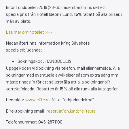
Inför Lundspelen 2019 (26-30 december) finns det ett
specialpris från Hotell Ideon i Lund.
15%
rabatt på alla priser, i
mån av plats.
Läs mer om hotellet >>>
Nedan återfinns information kring Sävehofs
specialerbjudande:
Bokningskod: HANDBOLL19
Uppge koden vid bokning via telefon, mail eller hemsida. Alla
bokningar med eventuella avvikelser såsom extra säng mm
måste ringas in för att säkerställa att alla bokningar blir
korrekt inlagda. Rabatten är 15% på alla rum, alla kategorier.
Hemsida:
www.elite.se
fältet ”erbjudandekod”
Direktbokning email:
reservation.lund@elite.se
Telefonnummer: 046-2871100