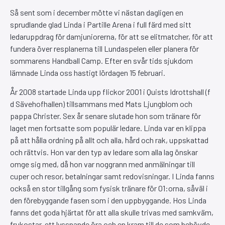
Så sent som i december mötte vi nästan dagligen en
sprudlande glad Linda i Partille Arena i full färd med sitt
ledaruppdrag för damjuniorerna, för att se elitmatcher, för att
fundera över resplanerna till Lundaspelen eller planera för
sommarens Handball Camp. Efter en svår tids sjukdom
lämnade Linda oss hastigt lördagen 15 februari.
År 2008 startade Linda upp flickor 2001 i Quists Idrottshall (f
d Sävehofhallen) tillsammans med Mats Ljungblom och
pappa Christer. Sex år senare slutade hon som tränare för
laget men fortsatte som populär ledare. Linda var en klippa
på att hålla ordning på allt och alla, hård och rak, uppskattad
och rättvis. Hon var den typ av ledare som alla lag önskar
omge sig med, då hon var noggrann med anmälningar till
cuper och resor, betalningar samt redovisningar. I Linda fanns
också en stor tillgång som fysisk tränare för 01:orna, såväl i
den förebyggande fasen som i den uppbyggande. Hos Linda
fanns det goda hjärtat för att alla skulle trivas med samkväm,
frukostar, ett lyssnande öra och en kram till de som behövde.