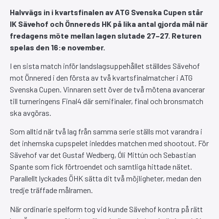
Halvvägs in i kvartsfinalen av ATG Svenska Cupen står
IK Sävehof och Önnereds HK på lika antal gjorda mål när
fredagens möte mellan lagen slutade 27–27. Returen
spelas den 16:e november.
I en sista match inför landslagsuppehållet ställdes Sävehof
mot Önnered i den första av två kvartsfinalmatcher i ATG
Svenska Cupen. Vinnaren sett över de två mötena avancerar
till turneringens Final4 där semifinaler, final och bronsmatch
ska avgöras.
Som alltid när två lag från samma serie ställs mot varandra i
det inhemska cupspelet inleddes matchen med shootout. För
Sävehof var det Gustaf Wedberg, Óli Mittún och Sebastian
Spante som fick förtroendet och samtliga hittade nätet.
Parallellt lyckades ÖHK sätta dit två möjligheter, medan den
tredje träffade målramen.
När ordinarie spelform tog vid kunde Sävehof kontra på rätt