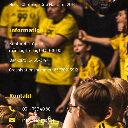
Herrar Challenge Cup Mästare: 2014
Information
Kontoret är öppet
måndag-fredag 09.00-16.00
Bankgiro: 5455-3144
Organisationsnummer: 857202-3912
Kontakt
031 - 757 40 80
info@savehof.se