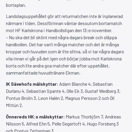
bortaplan.
Landslagsuppehållet gör att returmatchen inte är inplanerad
närmare i tiden. Dessförinnan väntar dessutom bortamatch
mot HF Karlskrona i Handbollsligan den 13:e november.
– Nu ska det bli skönt med några dagars break och släppa
handbollen. Det har varit många matcher och det är många
kroppar och huvuden som är lite slitna, så vi tar några dagars
vila innan vi går på det igen och börjar jobba mot Karlskrona
borta och lite andra goa matcher där efter uppehållet,
sammanfattade huvudtränare Ekman.
IK Sävehofs målskyttar:
Adam Blanche 4, Sebastian
Durlanu 4, Sebastian Spante 4, Olle Ek 3, Gustaf Wedberg 3,
Pontus Brolin 3, Leon Halén 2, Magnus Persson 2 och Óli
Mittún 2.
Önnereds HK:s målskyttar:
Markus Thorbjörn 7, Andreas
Nilsson 5, Alfred Ehn 5, Pelle Segertoft 4, Hugo Forsberg 3
och Pontus Zetterman 3.