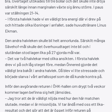
bra. Övertaget utökades till tre bollar och det skulle inte dröja
särskilt länge innan marginalen växte sig ännu större. I paus
var ställningen 21–14.
– I första halvlek hade vi en väldigt bra energi där vi drev på
och hittade olika lösningar i anfallet, sade huvudtränare Linus
Ekman.
Den andra halvleken skulle bli helt annorlunda. Särskilt många
Sävehof-mål skulle det överhuvudtaget inte bli och i
slutändan stod lagen lika på 27 gjorda mål var.
– Det var två halvlekar med olika ansikten. I första halvlek
drev vi på och låg steget före, medan Önnered gjorde det
väldigt bra bakåt i andra halvlek. Då blev vi lite stressade och
började slarva i vårt anfallsspel som de då kunde kontra på.
Inför den avgörande returen i ÖHK-hallen om drygt två veckor
kommer lagen befinna sig helt jämsides.
– Jag tror att de är väldigt nöjda med hur den här matchen
slutade, medan vi är missnöjda. Vi tar ändå med oss ett lika-
resultat och det gör att det är öppet inför returen på