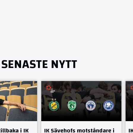
SENASTE NYTT
llbaka i IK
IK Sävehofs motståndare i
I