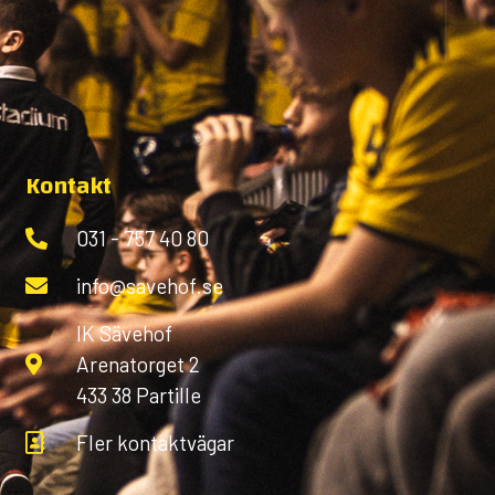
Kontakt
031 - 757 40 80
info@savehof.se
IK Sävehof
Arenatorget 2
433 38 Partille
Fler kontaktvägar