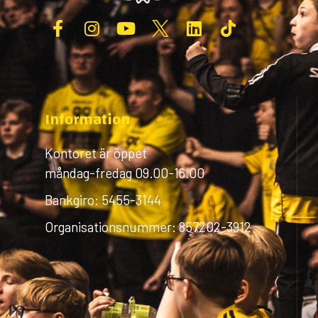
Information
Kontoret är öppet
måndag-fredag 09.00-16.00
Bankgiro: 5455-3144
Organisationsnummer: 857202-3912