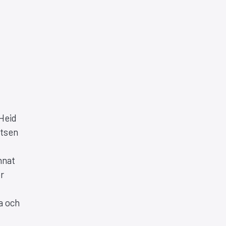
 Heid
atsen
nnat
ör
ra och