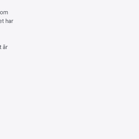
d om
et har
t är