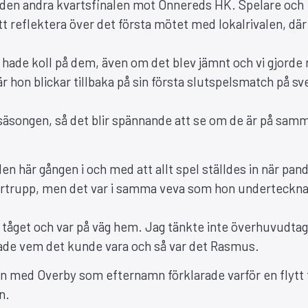
ör den andra kvartsfinalen mot Önnereds HK. Spelare och
 att reflektera över det första mötet med lokalrivalen, där
h hade koll på dem, även om det blev jämnt och vi gjorde
r hon blickar tillbaka på sin första slutspelsmatch på s
r säsongen, så det blir spännande att se om de är på sam
en här gången i och med att allt spel ställdes in när pa
pelartrupp, men det var i samma veva som hon underteckn
å tåget och var på väg hem. Jag tänkte inte överhuvudtag
rade vem det kunde vara och så var det Rasmus.
n med Overby som efternamn förklarade varför en flytt t
n.