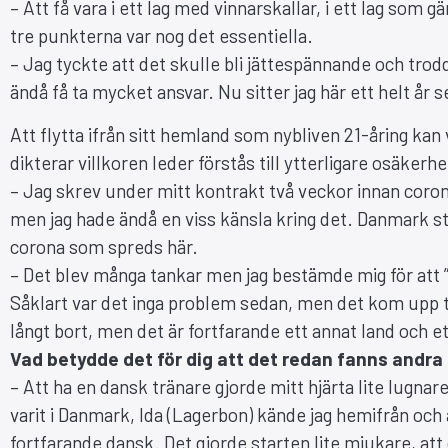
– Att få vara i ett lag med vinnarskallar, i ett lag som 
tre punkterna var nog det essentiella.
– Jag tyckte att det skulle bli jättespännande och trodd
ändå få ta mycket ansvar. Nu sitter jag här ett helt år 
Att flytta ifrån sitt hemland som nybliven 21-åring ka
dikterar villkoren leder förstås till ytterligare osäkerh
– Jag skrev under mitt kontrakt två veckor innan coron
men jag hade ändå en viss känsla kring det. Danmark s
corona som spreds här.
– Det blev många tankar men jag bestämde mig för att ”n
Såklart var det inga problem sedan, men det kom upp tan
långt bort, men det är fortfarande ett annat land och e
Vad betydde det för dig att det redan fanns andra
– Att ha en dansk tränare gjorde mitt hjärta lite lugnar
varit i Danmark, Ida (Lagerbon) kände jag hemifrån och
fortfarande dansk. Det gjorde starten lite mjukare, at