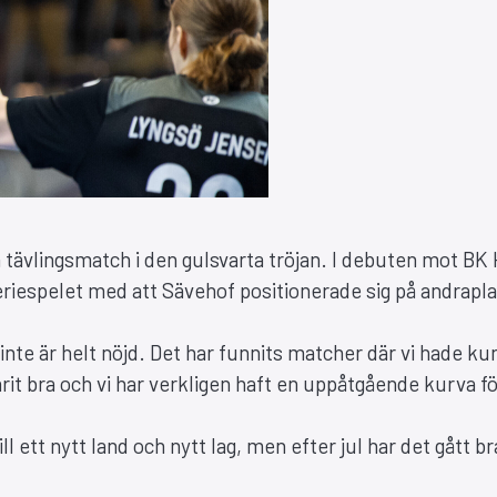
 tävlingsmatch i den gulsvarta tröjan. I debuten mot BK
iespelet med att Sävehof positionerade sig på andrapl
 inte är helt nöjd. Det har funnits matcher där vi hade ku
arit bra och vi har verkligen haft en uppåtgående kurva f
ll ett nytt land och nytt lag, men efter jul har det gått b