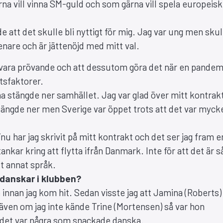
gärna vill vinna SM-guld och som gärna vill spela europeisk
e att det skulle bli nyttigt för mig. Jag var ung men skul
senare och är jättenöjd med mitt val.
n vara prövande och att dessutom göra det när en pandem
etsfaktorer.
a stängde ner samhället. Jag var glad över mitt kontrakt
tängde ner men Sverige var öppet trots att det var myck
u har jag skrivit på mitt kontrakt och det ser jag fram 
kar kring att flytta ifrån Danmark. Inte för att det är s
tt annat språk.
 danskar i klubben?
e innan jag kom hit. Sedan visste jag att Jamina (Roberts
 även om jag inte kände Trine (Mortensen) så var hon
t det var några som snackade danska.