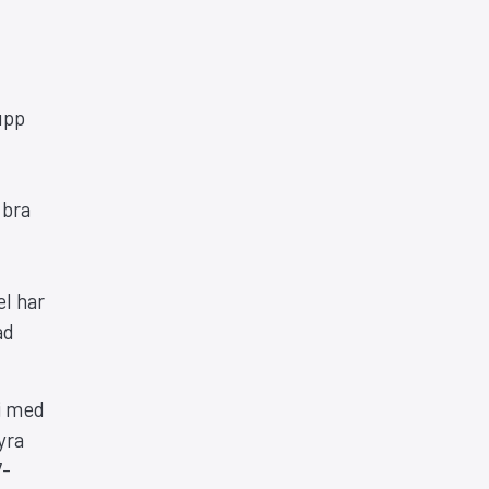
upp
 bra
el har
ad
i med
yra
7-