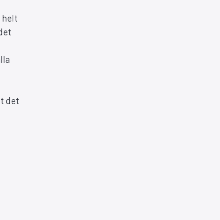
 helt
det
lla
tt det