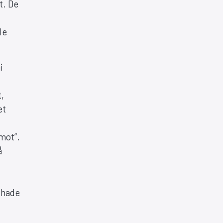
t. De
le
i
,
et
emot”.
å
) hade