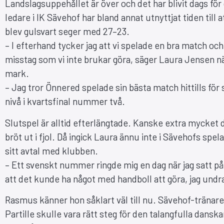
Landslagsuppehållet är över och det har blivit dags f
ledare i IK Sävehof har bland annat utnyttjat tiden till
blev gulsvart seger med 27–23.
– I efterhand tycker jag att vi spelade en bra match oc
misstag som vi inte brukar göra, säger Laura Jensen nä
mark.
– Jag tror Önnered spelade sin bästa match hittills fö
nivå i kvartsfinal nummer två.
Slutspel är alltid efterlängtade. Kanske extra mycket d
bröt ut i fjol. Då ingick Laura ännu inte i Sävehofs s
sitt avtal med klubben.
– Ett svenskt nummer ringde mig en dag när jag satt p
att det kunde ha något med handboll att göra, jag und
Rasmus känner hon såklart väl till nu. Sävehof-tränare
Partille skulle vara rätt steg för den talangfulla danska