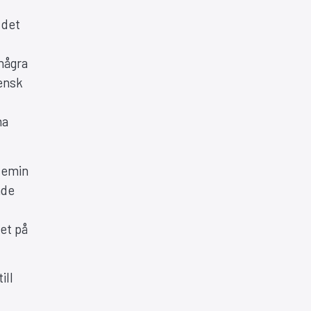
 det
 några
vensk
ma
ndemin
ade
et på
ill