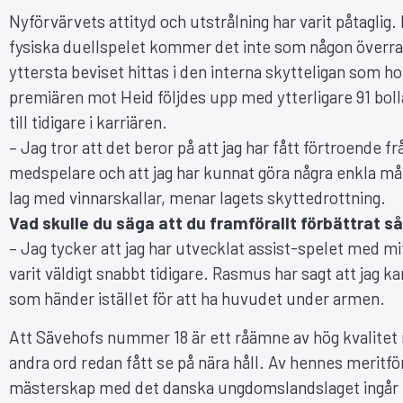
Nyförvärvets attityd och utstrålning har varit påtaglig.
fysiska duellspelet kommer det inte som någon överra
yttersta beviset hittas i den interna skytteligan som 
premiären mot Heid följdes upp med ytterligare 91 bolla
till tidigare i karriären.
– Jag tror att det beror på att jag har fått förtroende 
medspelare och att jag har kunnat göra några enkla mål.
lag med vinnarskallar, menar lagets skyttedrottning.
Vad skulle du säga att du framförallt förbättrat s
– Jag tycker att jag har utvecklat assist-spelet med mitt
varit väldigt snabbt tidigare. Rasmus har sagt att jag ka
som händer istället för att ha huvudet under armen.
Att Sävehofs nummer 18 är ett råämne av hög kvalite
andra ord redan fått se på nära håll. Av hennes meritfö
mästerskap med det danska ungdomslandslaget ingår tr