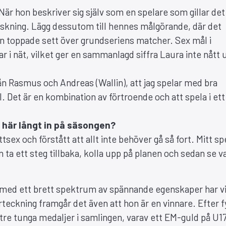
 När hon beskriver sig själv som en spelare som gillar det
skning. Lägg dessutom till hennes målgörande, där det
hon toppade sett över grundseriens matcher. Sex mål i
r i nät, vilket ger en sammanlagd siffra Laura inte nått 
från Rasmus och Andreas (Wallin), att jag spelar med bra
 Det är en kombination av förtroende och att spela i ett
å här långt in på säsongen?
sex och förstått att allt inte behöver gå så fort. Mitt sp
n ta ett steg tillbaka, kolla upp på planen och sedan se v
t med ett brett spektrum av spännande egenskaper har v
rteckning framgår det även att hon är en vinnare. Efter f
e tunga medaljer i samlingen, varav ett EM-guld på U1