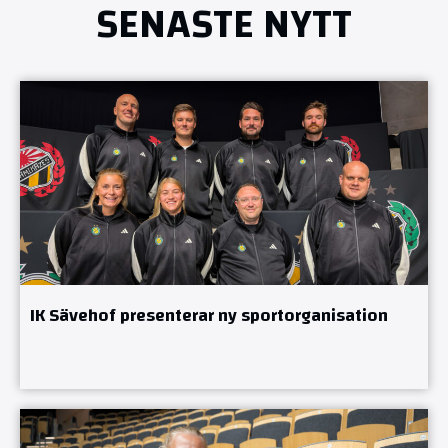
SENASTE NYTT
IK Sävehof presenterar ny sportorganisation