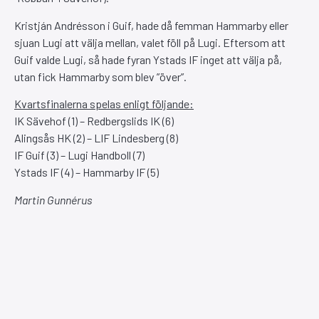
Kristján Andrésson i Guif, hade då femman Hammarby eller
sjuan Lugi att välja mellan, valet föll på Lugi. Eftersom att
Guif valde Lugi, så hade fyran Ystads IF inget att välja på,
utan fick Hammarby som blev ”över”.
Kvartsfinalerna spelas enligt följande:
IK Sävehof (1) – Redbergslids IK (6)
Alingsås HK (2) – LIF Lindesberg (8)
IF Guif (3) – Lugi Handboll (7)
Ystads IF (4) – Hammarby IF (5)
Martin Gunnérus