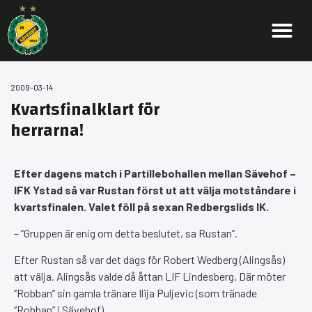
2009-03-14
Kvartsfinalklart för
herrarna!
Efter dagens match i Partillebohallen mellan Sävehof –
IFK Ystad så var Rustan först ut att välja motståndare i
kvartsfinalen. Valet föll på sexan Redbergslids IK.
– ”Gruppen är enig om detta beslutet, sa Rustan”.
Efter Rustan så var det dags för Robert Wedberg (Alingsås)
att välja. Alingsås valde då åttan LIF Lindesberg. Där möter
”Robban” sin gamla tränare Ilija Puljevic (som tränade
”Robban” i Sävehof).