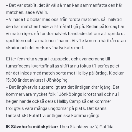
– Det var stabilt, det är väl så man kan sammanfatta den här
matchen, sade Wallin.
– Vi hade tio bollar med oss från första matchen, så i halvtid i
den här matchen hade vi 16 mål att gå på. Redan på lördag har
vi match igen, så i andra halvlek handlade det om att sprida ut
speltiden och ta matchen i hamn. Vi ville komma härifrån utan
skador och det verkar vi ha lyckats med.
Efter fem raka segrar i cupspelet och avancemang till
turneringens kvartsfinalfas skiftar nu fokus till seriespelet
när det inleds med match borta mot Hallby på lördag. Klockan
15:00 är det avkast i Jönköping.
– Det är givetvis superroligt att det äntligen drar igång. Det
kommer vara mycket folk i Jönköpings Idrottshall och nu i
helgen har de också deras Hallby Camp så det kommer
troligtvis vara många ungdomar på plats. Det känns
fantastiskt kul att vi äntligen ska komma igång!
IK Sävehofs målskyttar:
Thea Stankiewicz 7, Matilda