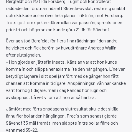
Bergfeldt och Matilda Forsberg. Lugnt och kontrollerat
räddade den förstnämnda ett Skövde-avslut, reste sig snabbt
och skickade bollen över hela planen i riktning mot Forsberg.
Trots gott om spelare däremellan var passningsprecisionen
prickfri och högersexan kunde göra 21–15 för Sävehof.
Överlag stod Bergfeldt för flera fina räddningar i den andra
halvleken och fick beröm av huvudtränare Andreas Wallin
efter slutsignalen.
– Hon gjorde en jättefin insats. Känslan var att hon kunde
komma in och släppa ner axlarna lite den här gången. Line var
betydligt lugnare i sitt spel jämfört med de gånger hon fått
chansen att komma in tidigare. Anspänningsnivån har kanske
varit för hög tidigare, men i dag kändes hon lugn och
avslappnad. Då vet vi om att hon är så här bra.
Jämfört med förra onsdagens slutresultat skulle det skilja
ännu fler bollar den här gången. Precis som senast gjorde
Sävehof 35 mål framåt, men släppte in tre bollar färre och
vann med 35–22.