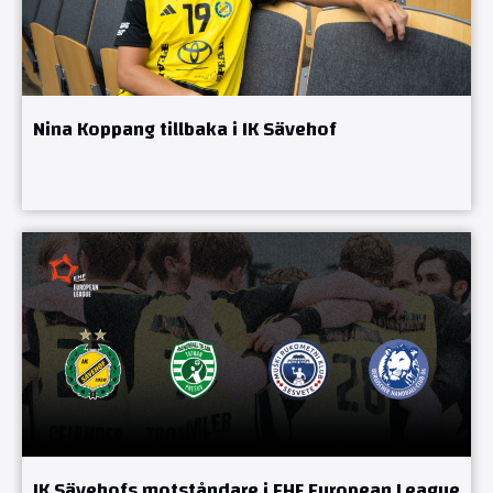
Nina Koppang tillbaka i IK Sävehof
IK Sävehofs motståndare i EHF European League