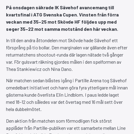
På onsdagen säkrade IK Sävehof avancemang till
kvartsfinal i ATG Svenska Cupen. Vinsten från förra
veckan med 35–25 mot Skövde HF följdes upp med
seger 35–22 mot samma motstånd den här veckan.
In till den andra åttondelen mot Skövde hade Sävehof ett
försprång på tio bollar. Den marginalen var gällande även efter
returmatchens shootout-runda där lagen nätade två gånger
var. För gulsvart räkning gjordes målen i den spelformen av
Thea Stankiewicz och Nina Dano.
När matchen sedan blåstes igång i Partille Arena tog Sävehof
omedelbart initiativet och hann göra fyra ytterligare mål innan
gästerna kunde överlista Elin Lindblom. I paus ledde laget
med 18–12 och således var det övertag med 16 mål sett över
hela dubbelmötet.
Den aktion från matchen som förmodligen fick störst
applåder från Partille-publiken var ett samarbete mellan Line