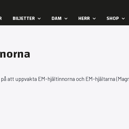
R
BILJETTER
DAM
HERR
SHOP
nnorna
 på att uppvakta EM-hjältinnorna och EM-hjältarna (Mag