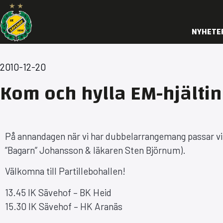
NYHETE
2010-12-20
Kom och hylla EM-hjälti
På annandagen när vi har dubbelarrangemang passar vi
”Bagarn” Johansson & läkaren Sten Björnum).
Välkomna till Partillebohallen!
13.45 IK Sävehof – BK Heid
15.30 IK Sävehof – HK Aranäs