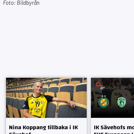
Foto: Bildbyrån
Nina Koppang tillbaka i IK
IK Sävehofs mo