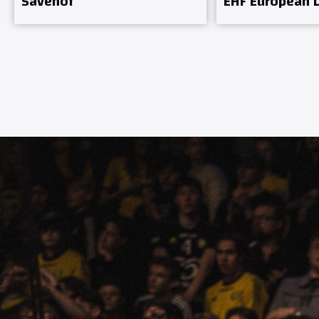
Sävehof
EHF European 