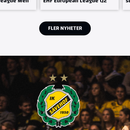
League Men
EHF European League Q2
s
FLER NYHETER