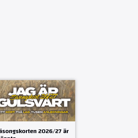
äsongskorten 2026/27 är