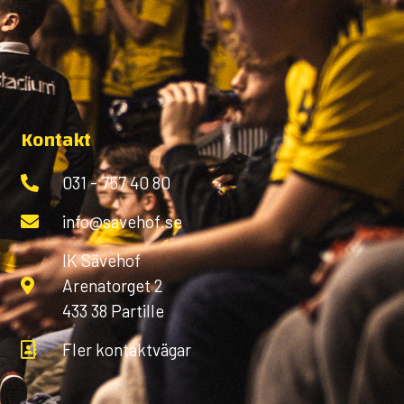
Kontakt
031 - 757 40 80
info@savehof.se
IK Sävehof
Arenatorget 2
433 38 Partille
Fler kontaktvägar