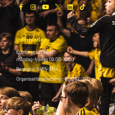
Information
Kontoret är öppet
måndag-fredag 09.00-16.00
Bankgiro: 5455-3144
Organisationsnummer: 857202-3912