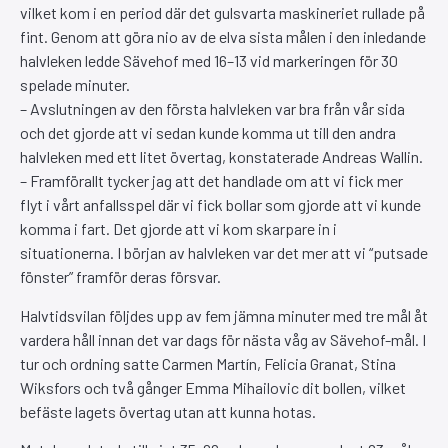
vilket kom i en period där det gulsvarta maskineriet rullade på
fint. Genom att göra nio av de elva sista målen i den inledande
halvleken ledde Sävehof med 16–13 vid markeringen för 30
spelade minuter.
– Avslutningen av den första halvleken var bra från vår sida
och det gjorde att vi sedan kunde komma ut till den andra
halvleken med ett litet övertag, konstaterade Andreas Wallin.
– Framförallt tycker jag att det handlade om att vi fick mer
flyt i vårt anfallsspel där vi fick bollar som gjorde att vi kunde
komma i fart. Det gjorde att vi kom skarpare in i
situationerna. I början av halvleken var det mer att vi “putsade
fönster” framför deras försvar.
Halvtidsvilan följdes upp av fem jämna minuter med tre mål åt
vardera håll innan det var dags för nästa våg av Sävehof-mål. I
tur och ordning satte Carmen Martín, Felicia Granat, Stina
Wiksfors och två gånger Emma Mihailovic dit bollen, vilket
befäste lagets övertag utan att kunna hotas.