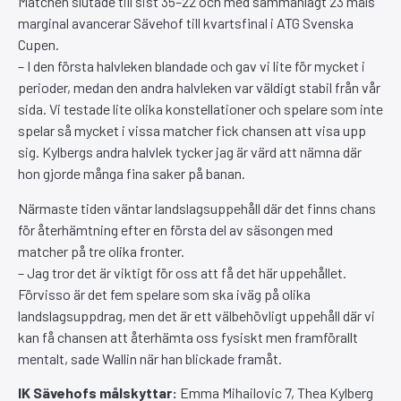
Matchen slutade till sist 35–22 och med sammanlagt 23 måls
marginal avancerar Sävehof till kvartsfinal i ATG Svenska
Cupen.
– I den första halvleken blandade och gav vi lite för mycket i
perioder, medan den andra halvleken var väldigt stabil från vår
sida. Vi testade lite olika konstellationer och spelare som inte
spelar så mycket i vissa matcher fick chansen att visa upp
sig. Kylbergs andra halvlek tycker jag är värd att nämna där
hon gjorde många fina saker på banan.
Närmaste tiden väntar landslagsuppehåll där det finns chans
för återhämtning efter en första del av säsongen med
matcher på tre olika fronter.
– Jag tror det är viktigt för oss att få det här uppehållet.
Förvisso är det fem spelare som ska iväg på olika
landslagsuppdrag, men det är ett välbehövligt uppehåll där vi
kan få chansen att återhämta oss fysiskt men framförallt
mentalt, sade Wallin när han blickade framåt.
IK Sävehofs målskyttar:
Emma Mihailovic 7, Thea Kylberg