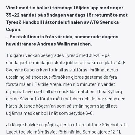
Vinst med tio bollar i torsdags följdes upp med seger
35–22 när det på söndagen var dags för returmöte mot
Tyresö Handboll i åttondelsfinalen av ATG Svenska
Cupen.
– En stabil insats från vår sida, summerade dagens
huvudtränare Andreas Wallin matchen.
Tidigare i veckan besegrades Tyresö med 38–28 – på
söndagseftermiddagen skulle jobbet att säkra en plats i ATG
Svenska Cupens kvartsfinalfas slutföras. Inräknat deras
utdelning på shootout-försöken gjorde gästerna de fyra
första målen i Partille Arena, men nio minuter in var det
utjämnat även sett till den enskilda matchen. Thea Kylberg
gjorde Sävehofs första mål i matchen och det var sedan den
hårt skjutande högernian som så småningom såg till att
utjämna med den boll i nät som betydde 6–6.
Ju längre halvleken pågick, desto oftare hittade Sävehof rätt.
Laget tog sig målmässigt förbi när Ida Sembe gjorde 12–11,