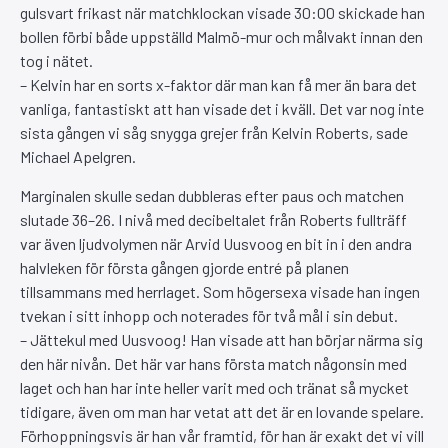
gulsvart frikast när matchklockan visade 30:00 skickade han
bollen förbi både uppställd Malmö-mur och målvakt innan den
tog i nätet.
– Kelvin har en sorts x-faktor där man kan få mer än bara det
vanliga, fantastiskt att han visade det i kväll. Det var nog inte
sista gången vi såg snygga grejer från Kelvin Roberts, sade
Michael Apelgren.
Marginalen skulle sedan dubbleras efter paus och matchen
slutade 36–26. I nivå med decibeltalet från Roberts fullträff
var även ljudvolymen när Arvid Uusvoog en bit in i den andra
halvleken för första gången gjorde entré på planen
tillsammans med herrlaget. Som högersexa visade han ingen
tvekan i sitt inhopp och noterades för två mål i sin debut.
– Jättekul med Uusvoog! Han visade att han börjar närma sig
den här nivån. Det här var hans första match någonsin med
laget och han har inte heller varit med och tränat så mycket
tidigare, även om man har vetat att det är en lovande spelare.
Förhoppningsvis är han vår framtid, för han är exakt det vi vill