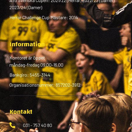
ATG Svenska Cupen: 2021/22 (Herrar) 2022/23 (Damer)
2023/24 (Damer)
Herrar Challenge Cup Mästare: 2014
Information
Kontoret är öppet
måndag-fredag 09.00-16.00
Bankgiro: 5455-3144
Organisationsnummer: 857202-3912
Kontakt
031 - 757 40 80