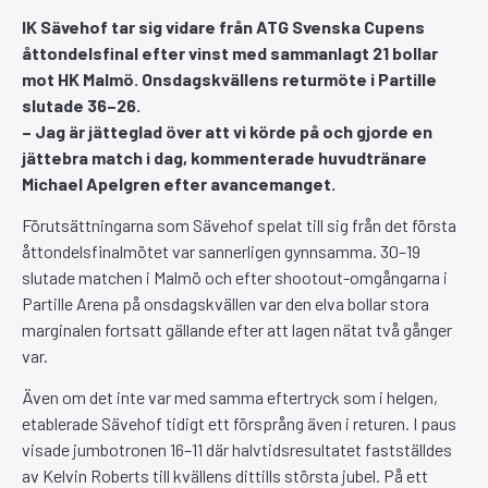
IK Sävehof tar sig vidare från ATG Svenska Cupens
åttondelsfinal efter vinst med sammanlagt 21 bollar
mot HK Malmö. Onsdagskvällens returmöte i Partille
slutade 36–26.
– Jag är jätteglad över att vi körde på och gjorde en
jättebra match i dag, kommenterade huvudtränare
Michael Apelgren efter avancemanget.
Förutsättningarna som Sävehof spelat till sig från det första
åttondelsfinalmötet var sannerligen gynnsamma. 30–19
slutade matchen i Malmö och efter shootout-omgångarna i
Partille Arena på onsdagskvällen var den elva bollar stora
marginalen fortsatt gällande efter att lagen nätat två gånger
var.
Även om det inte var med samma eftertryck som i helgen,
etablerade Sävehof tidigt ett försprång även i returen. I paus
visade jumbotronen 16–11 där halvtidsresultatet fastställdes
av Kelvin Roberts till kvällens dittills största jubel. På ett