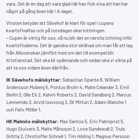
vara. Det är en dag att vara glad när han fick visa att han har
något på gång även här i A-laget.
Vinsten betyder att Sävehof är klart för spel i cupens
kvartsfinalfas och på torsdagen sker lottningen.
– Cupen är viktig för oss, så nu blir det en nervös lottning inför
kvartsfinalerna. Det är ganska stor skillnad om man får ett lag
från Allsvenskan jämfört med om det till exempel blir
Kristianstad. Det ska bli spännande och sedan ska vi sikta på
att ta oss vidare även därifrån.
IK Sävehofs målskyttar:
Sebastian Spante 8, William
Andersson Moberg 5, Pontus Brolin 4, Malte Celander 3, Emil
Berlin 2, Olle Ek 2, Kelvin Roberts 2, David Sandberg 2, Marcus
Lennernäs 2, Arvid Uusvoog 2, Óli Mittún 2, Adam Blanche 1
och Felix Möller 1.
HK Malmös målskyttar:
Max Santos 5, Eric Palmqvist 5,
Hugo Stuivers 3, Malte Månsson 2, Love Sundewall 2, Truls
Grötta 2, Chrstioffer Schnell 1, Tim Hilding 1, Magnus Persson