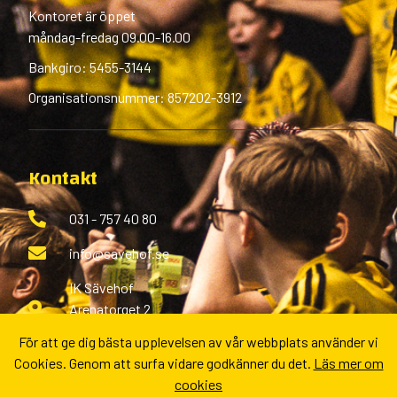
Kontoret är öppet
måndag-fredag 09.00-16.00
Bankgiro: 5455-3144
Organisationsnummer: 857202-3912
Kontakt
031 - 757 40 80
info@savehof.se
IK Sävehof
Arenatorget 2
433 38 Partille
För att ge dig bästa upplevelsen av vår webbplats använder vi
Cookies. Genom att surfa vidare godkänner du det.
Läs mer om
Fler kontaktvägar
cookies