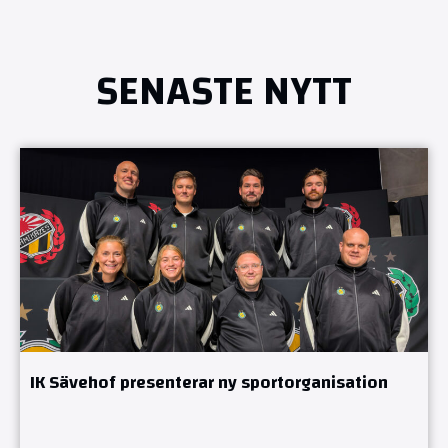
SENASTE NYTT
IK Sävehof presenterar ny sportorganisation