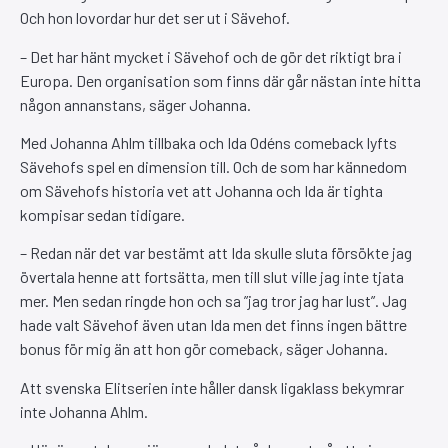
Och hon lovordar hur det ser ut i Sävehof.
– Det har hänt mycket i Sävehof och de gör det riktigt bra i
Europa. Den organisation som finns där går nästan inte hitta
någon annanstans, säger Johanna.
Med Johanna Ahlm tillbaka och Ida Odéns comeback lyfts
Sävehofs spel en dimension till. Och de som har kännedom
om Sävehofs historia vet att Johanna och Ida är tighta
kompisar sedan tidigare.
– Redan när det var bestämt att Ida skulle sluta försökte jag
övertala henne att fortsätta, men till slut ville jag inte tjata
mer. Men sedan ringde hon och sa ”jag tror jag har lust”. Jag
hade valt Sävehof även utan Ida men det finns ingen bättre
bonus för mig än att hon gör comeback, säger Johanna.
Att svenska Elitserien inte håller dansk ligaklass bekymrar
inte Johanna Ahlm.