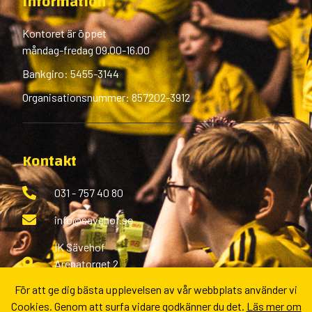
Information
Kontoret är öppet
måndag-fredag 09.00-16.00
Bankgiro: 5455-3144
Organisationsnummer: 857202-3912
Kontakt
031 - 757 40 80
info@savehof.se
IK Sävehof
Arenatorget 2
433 38 Partille
För att ge dig bästa upplevelsen av vår webbplats använder vi
Cookies. Genom att surfa vidare godkänner du det.
Läs mer om
Fler kontaktvägar