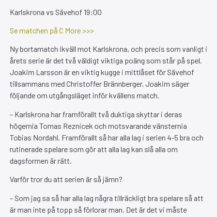
Karlskrona vs Sävehof 19:00
Se matchen på C More >>>
Ny bortamatch ikväll mot Karlskrona, och precis som vanligt i
årets serie är det två väldigt viktiga poäng som står på spel.
Joakim Larsson är en viktig kugge i mittlåset för Sävehof
tillsammans med Christoffer Brännberger. Joakim säger
följande om utgångsläget inför kvällens match.
– Karlskrona har framförallt två duktiga skyttar i deras
högernia Tomas Reznicek och motsvarande vänsternia
Tobias Nordahl. Framförallt så har alla lag i serien 4-5 bra och
rutinerade spelare som gör att alla lag kan slå alla om
dagsformen är rätt.
Varför tror du att serien är så jämn?
– Som jag sa så har alla lag några tillräckligt bra spelare så att
är man inte på topp så förlorar man. Det är det vi måste