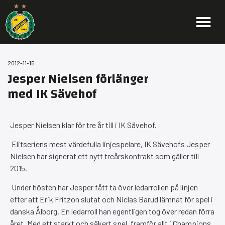
2012-11-15
Jesper Nielsen förlänger
med IK Sävehof
Jesper Nielsen klar för tre år till i IK Sävehof.
Elitseriens mest värdefulla linjespelare, IK Sävehofs Jesper
Nielsen har signerat ett nytt treårskontrakt som gäller till
2015.
Under hösten har Jesper fått ta över ledarrollen på linjen
efter att Erik Fritzon slutat och Niclas Barud lämnat för spel i
danska Ålborg. En ledarroll han egentligen tog över redan förra
året. Med ett starkt och säkert spel, framför allt i Champions