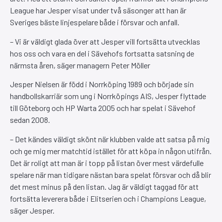
League har Jesper visat under två säsonger att han är
Sveriges bäste linjespelare både i försvar och anfall.
– Vi är väldigt glada över att Jesper vill fortsätta utvecklas
hos oss och vara en del i Sävehofs fortsatta satsning de
närmsta åren, säger managern Peter Möller
Jesper Nielsen är född i Norrköping 1989 och började sin
handbollskarriär som ung i Norrköpings AIS, Jesper flyttade
till Göteborg och HP Warta 2005 och har spelat i Sävehof
sedan 2008.
– Det kändes väldigt skönt när klubben valde att satsa på mig
och ge mig mer matchtid istället för att köpa in någon utifrån.
Det är roligt att man är i topp på listan över mest värdefulle
spelare när man tidigare nästan bara spelat försvar och då blir
det mest minus på den listan. Jag är väldigt taggad för att
fortsätta leverera både i Elitserien och i Champions League,
säger Jesper.