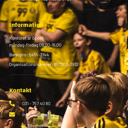
Information
Kontoret är öppet
måndag-fredag 09.00-16.00
Bankgiro: 5455-3144
Organisationsnummer: 857202-3912
Kontakt
031 - 757 40 80
info@savehof.se
IK Sävehof