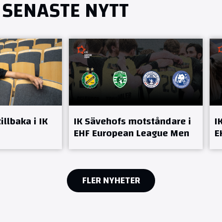
SENASTE NYTT
llbaka i IK
IK Sävehofs motståndare i
I
EHF European League Men
E
FLER NYHETER