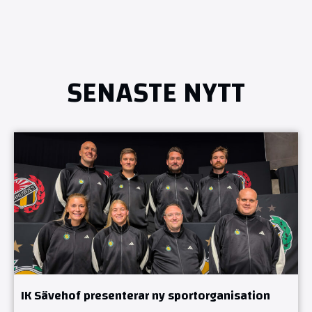
SENASTE NYTT
IK Sävehof presenterar ny sportorganisation