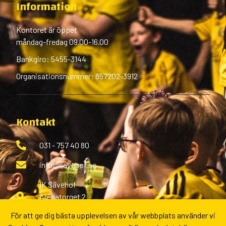
Information
Kontoret är öppet
måndag-fredag 09.00-16.00
Bankgiro: 5455-3144
Organisationsnummer: 857202-3912
Kontakt
031 - 757 40 80
info@savehof.se
IK Sävehof
Arenatorget 2
433 38 Partille
För att ge dig bästa upplevelsen av vår webbplats använder vi