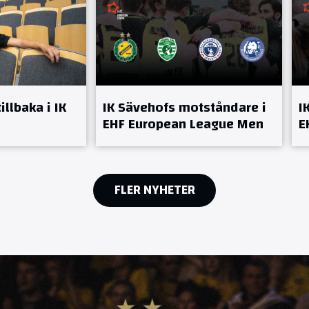
llbaka i IK
IK Sävehofs motståndare i
I
EHF European League Men
E
FLER NYHETER