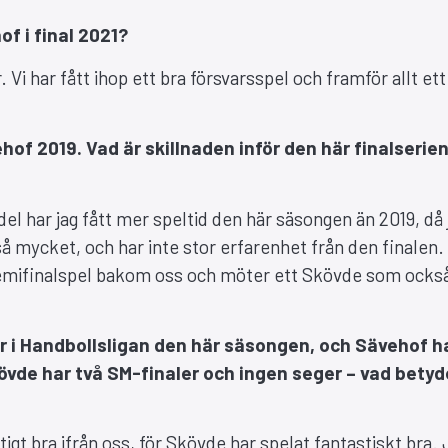
f i final 2021?
r. Vi har fått ihop ett bra försvarsspel och framför allt ett
of 2019. Vad är skillnaden inför den här finalserie
del har jag fått mer speltid den här säsongen än 2019, då 
 så mycket, och har inte stor erfarenhet från den finalen
 semifinalspel bakom oss och möter ett Skövde som ocks
er i Handbollsligan den här säsongen, och Sävehof h
övde har två SM-finaler och ingen seger – vad betyd
igt bra ifrån oss, för Skövde har spelat fantastiskt bra. 