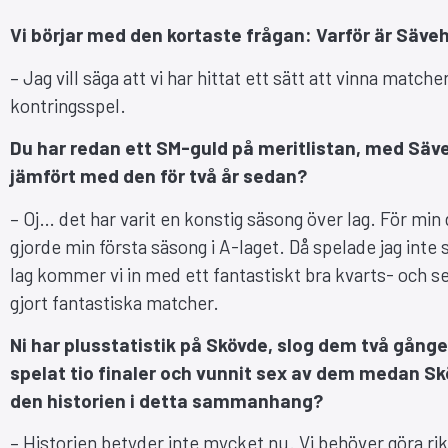
Vi börjar med den kortaste frågan: Varför är Säveho
– Jag vill säga att vi har hittat ett sätt att vinna matche
kontringsspel.
Du har redan ett SM-guld på meritlistan, med Säveh
jämfört med den för två år sedan?
– Oj… det har varit en konstig säsong över lag. För min 
gjorde min första säsong i A-laget. Då spelade jag inte
lag kommer vi in med ett fantastiskt bra kvarts- och
gjort fantastiska matcher.
Ni har plusstatistik på Skövde, slog dem två gång
spelat tio finaler och vunnit sex av dem medan Sk
den historien i detta sammanhang?
– Historien betyder inte mycket nu. Vi behöver göra rikt