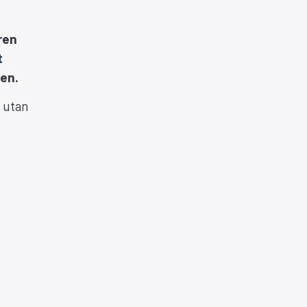
ren
t
len.
, utan