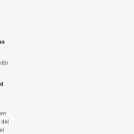
as
nför
ed
den
 del
el