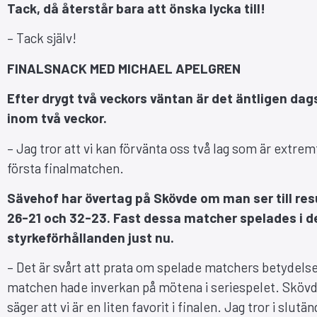
Tack, då återstår bara att önska lycka till!
– Tack själv!
FINALSNACK MED MICHAEL APELGREN
Efter drygt två veckors väntan är det äntligen da
inom två veckor.
– Jag tror att vi kan förvänta oss två lag som är extre
första finalmatchen.
Sävehof har övertag på Skövde om man ser till re
26-21 och 32-23. Fast dessa matcher spelades i d
styrkeförhållanden just nu.
– Det är svårt att prata om spelade matchers betydelse
matchen hade inverkan på mötena i seriespelet. Skövde 
säger att vi är en liten favorit i finalen. Jag tror i slut