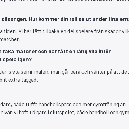
r säsongen. Hur kommer din roll se ut under finaler
tiden. Vi har fått tillbaka en del spelare från skador vil
 matcher.
 raka matcher och har fått en lång vila inför
t spela igen?
sedan sista semifinalen, man går bara och väntar på att de
blit extra taggad.
årdare, både tuffa handbollspass och mer gymträning än
n nivån vi haft tidigare i slutspelet, både handboll och g