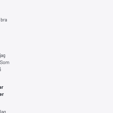
 bra
n
jag
. Som
å
ar
er
Jag