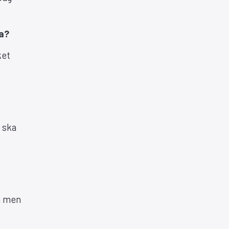
na?
ket
t ska
ym men