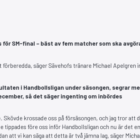
gs för SM-final – bäst av fem matcher som ska avgör
mt förberedda, säger Sävehofs tränare Michael Apelgren i
sultaten i Handbollsligan under säsongen, segrar m
ecember, så det säger ingenting om inbördes
. Skövde krossade oss på försäsongen, och jag tror att 
tippades före oss inför Handbollsligan och nu är det en
ändan att vi kan säga att detta är två jämna lag, säger Micha