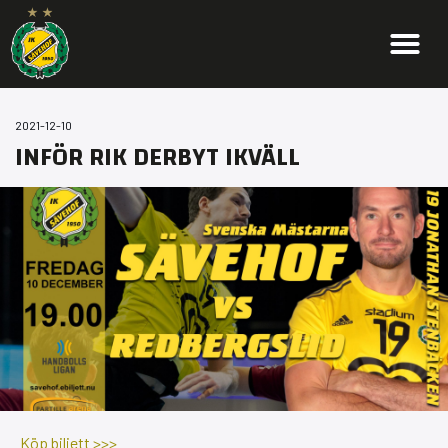
2021-12-10
INFÖR RIK DERBYT IKVÄLL
Köp biljett >>>