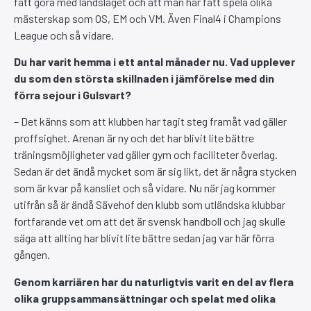
fått göra med landslaget och att man har fått spela olika
mästerskap som OS, EM och VM. Även Final4 i Champions
League och så vidare.
Du har varit hemma i ett antal månader nu. Vad upplever
du som den största skillnaden i jämförelse med din
förra sejour i Gulsvart?
– Det känns som att klubben har tagit steg framåt vad gäller
proffsighet. Arenan är ny och det har blivit lite bättre
träningsmöjligheter vad gäller gym och faciliteter överlag.
Sedan är det ändå mycket som är sig likt, det är några stycken
som är kvar på kansliet och så vidare. Nu när jag kommer
utifrån så är ändå Sävehof den klubb som utländska klubbar
fortfarande vet om att det är svensk handboll och jag skulle
säga att allting har blivit lite bättre sedan jag var här förra
gången.
Genom karriären har du naturligtvis varit en del av flera
olika gruppsammansättningar och spelat med olika