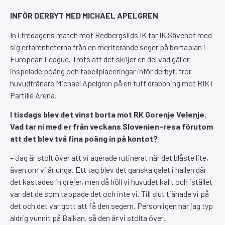
INFÖR DERBYT MED MICHAEL APELGREN
In i fredagens match mot Redbergslids IK tar IK Sävehof med
sig erfarenheterna från en meriterande seger på bortaplan i
European League. Trots att det skiljer en del vad gäller
inspelade poäng och tabellplaceringar inför derbyt, tror
huvudtränare Michael Apelgren på en tuff drabbning mot RIK i
Partille Arena.
I tisdags blev det vinst borta mot RK Gorenje Velenje.
Vad tar ni med er från veckans Slovenien-resa förutom
att det blev två fina poäng in på kontot?
– Jag är stolt över att vi agerade rutinerat när det blåste lite,
även om vi är unga. Ett tag blev det ganska galet i hallen där
det kastades in grejer, men då höll vi huvudet kallt och istället
var det de som tappade det och inte vi. Till slut tjänade vi på
det och det var gott att få den segern. Personligen har jag typ
aldrig vunnit på Balkan, så den är vi stolta över.