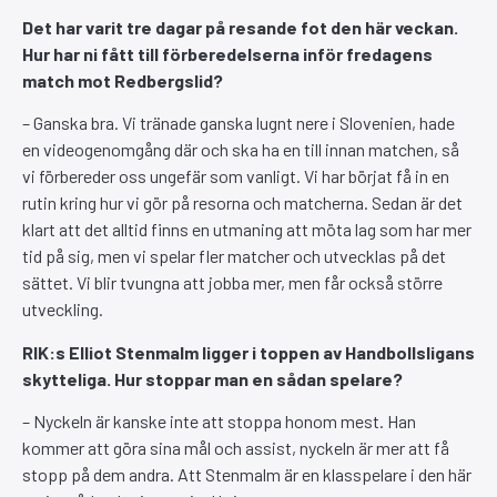
Det har varit tre dagar på resande fot den här veckan.
Hur har ni fått till förberedelserna inför fredagens
match mot Redbergslid?
– Ganska bra. Vi tränade ganska lugnt nere i Slovenien, hade
en videogenomgång där och ska ha en till innan matchen, så
vi förbereder oss ungefär som vanligt. Vi har börjat få in en
rutin kring hur vi gör på resorna och matcherna. Sedan är det
klart att det alltid finns en utmaning att möta lag som har mer
tid på sig, men vi spelar fler matcher och utvecklas på det
sättet. Vi blir tvungna att jobba mer, men får också större
utveckling.
RIK:s Elliot Stenmalm ligger i toppen av Handbollsligans
skytteliga. Hur stoppar man en sådan spelare?
– Nyckeln är kanske inte att stoppa honom mest. Han
kommer att göra sina mål och assist, nyckeln är mer att få
stopp på dem andra. Att Stenmalm är en klasspelare i den här