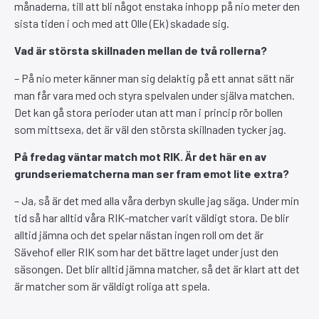
månaderna, till att bli något enstaka inhopp på nio meter den
sista tiden i och med att Olle (Ek) skadade sig.
Vad är största skillnaden mellan de två rollerna?
– På nio meter känner man sig delaktig på ett annat sätt när
man får vara med och styra spelvalen under själva matchen.
Det kan gå stora perioder utan att man i princip rör bollen
som mittsexa, det är väl den största skillnaden tycker jag.
På fredag väntar match mot RIK. Är det här en av
grundseriematcherna man ser fram emot lite extra?
– Ja, så är det med alla våra derbyn skulle jag säga. Under min
tid så har alltid våra RIK-matcher varit väldigt stora. De blir
alltid jämna och det spelar nästan ingen roll om det är
Sävehof eller RIK som har det bättre laget under just den
säsongen. Det blir alltid jämna matcher, så det är klart att det
är matcher som är väldigt roliga att spela.