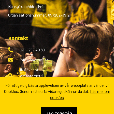
Bankgiro: 5455-3144
Organisationsnummer: 857202-3912
Kontakt
031 - 757 40 80
info@savehof.se
IK Sävehof
Arenatorget 2
433 38 Partille
För att ge dig bästa upplevelsen av vår webbplats använder vi
Cookies. Genom att surfa vidare godkänner du det.
Läs mer om
Fler kontaktvägar
cookies
JAG FÖRSTÅR