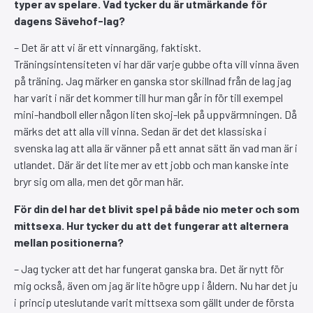
typer av spelare. Vad tycker du är utmärkande för
dagens Sävehof-lag?
– Det är att vi är ett vinnargäng, faktiskt.
Träningsintensiteten vi har där varje gubbe ofta vill vinna även
på träning. Jag märker en ganska stor skillnad från de lag jag
har varit i när det kommer till hur man går in för till exempel
mini-handboll eller någon liten skoj-lek på uppvärmningen. Då
märks det att alla vill vinna. Sedan är det det klassiska i
svenska lag att alla är vänner på ett annat sätt än vad man är i
utlandet. Där är det lite mer av ett jobb och man kanske inte
bryr sig om alla, men det gör man här.
För din del har det blivit spel på både nio meter och som
mittsexa. Hur tycker du att det fungerar att alternera
mellan positionerna?
– Jag tycker att det har fungerat ganska bra. Det är nytt för
mig också, även om jag är lite högre upp i åldern. Nu har det ju
i princip uteslutande varit mittsexa som gällt under de första