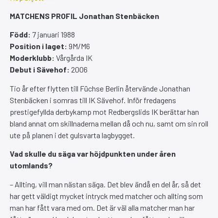
MATCHENS PROFIL Jonathan Stenbäcken
Född:
7 januari 1988
Position i laget:
9M/M6
Moderklubb:
Vårgårda IK
Debut i Sävehof:
2006
Tio år efter flytten till Füchse Berlin återvände Jonathan
Stenbäcken i somras till IK Sävehof. Inför fredagens
prestigefyllda derbykamp mot Redbergslids IK berättar han
bland annat om skillnaderna mellan då och nu, samt om sin roll
ute på planen i det gulsvarta lagbygget.
Vad skulle du säga var höjdpunkten under åren
utomlands?
– Allting, vill man nästan säga. Det blev ändå en del år, så det
har gett väldigt mycket intryck med matcher och allting som
man har fått vara med om. Det är väl alla matcher man har