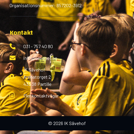
Organisationsnummer: 857202-3912
Kontakt
031 - 757 40 80
info@savehof.se
IK Sävehof
Arenatorget 2
433 38 Partille
Fler kontaktvägar
© 2026 IK Sävehof