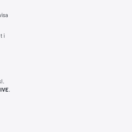
visa
t i
l.
IVE
.