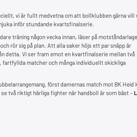
iellt, vi är fullt medvetna om att bollklubben gärna vill 
dmjuka inför stundande kvartsfinalserie.
rdare träning någon vecka innan, läser på motståndarlage
och rör sig på plan. Att alla saker höjs ett par snäpp är
ån detta. Vi ser fram emot en kvartfinalserie mellan två
fartfyllda matcher och många individuellt skickliga
 dubbelarrangemang, först damernas match mot BK Heid k
e två riktigt härliga fighter när handboll är som bäst –
L