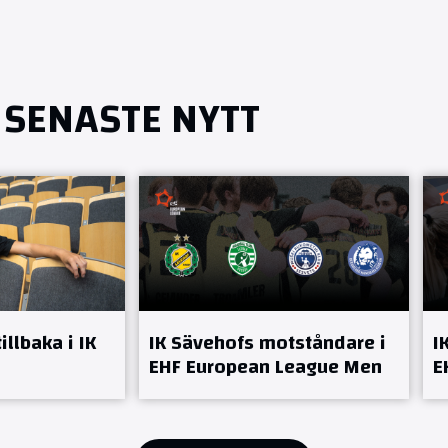
SENASTE NYTT
llbaka i IK
IK Sävehofs motståndare i
I
EHF European League Men
E