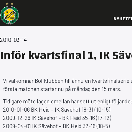
NYHETE
2010-03-14
Inför kvartsfinal 1, IK Sä
Vi välkomnar Bollklubben till ännu en kvartsfinalserie u
första matchen startar nu på måndag den 15 mars.
Tidigare möte lagen emellan har sett ut enligt följande
2010-01-06 BK Heid – IK Sävehof 18-31 (10-15)
2009-12-26 IK Sävehof – BK Heid 35-16 (17-12)
2009-04-01 IK Sävehof – BK Heid 32-16 (18-5)