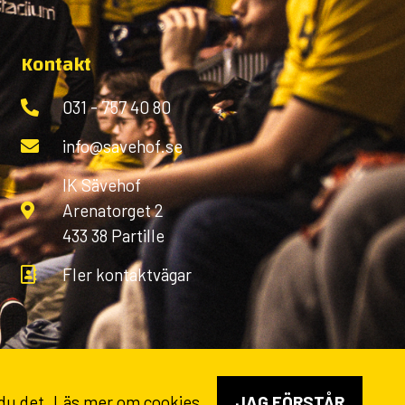
Kontakt
031 - 757 40 80
info@savehof.se
IK Sävehof
Arenatorget 2
433 38 Partille
Fler kontaktvägar
 du det.
Läs mer om cookies
JAG FÖRSTÅR