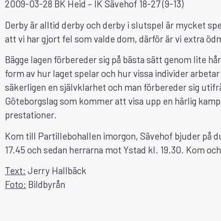
2009-03-28 BK Heid – IK Sävehof 18-27 (9-13)
Derby är alltid derby och derby i slutspel är mycket spec
att vi har gjort fel som valde dom, därför är vi extra ö
Bägge lagen förbereder sig på bästa sätt genom lite hå
form av hur laget spelar och hur vissa individer arbetar 
säkerligen en självklarhet och man förbereder sig utifr
Göteborgslag som kommer att visa upp en härlig kamp, 
prestationer.
Kom till Partillebohallen imorgon, Sävehof bjuder på
17.45 och sedan herrarna mot Ystad kl. 19.30. Kom och s
Text:
Jerry Hallbäck
Foto:
Bildbyrån