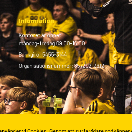
Information
Kontoret är öppet
måndag-fredag 09.00-16.00
Bankgiro: 5455-3144
Organisationsnummer: 857202-3912
 använder vi Cookies. Genom att surfa vidare godkänner