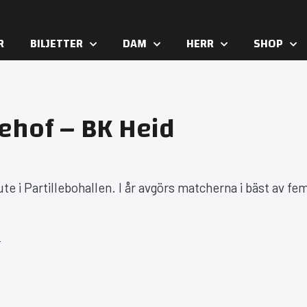
R
BILJETTER
DAM
HERR
SHOP
vehof – BK Heid
te i Partillebohallen. I år avgörs matcherna i bäst av fe
: