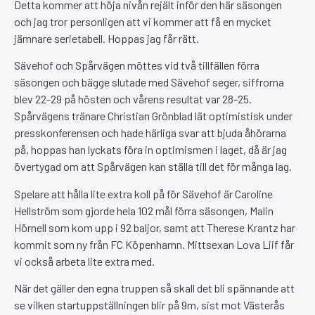
Detta kommer att höja nivån rejält inför den här säsongen
och jag tror personligen att vi kommer att få en mycket
jämnare serietabell. Hoppas jag får rätt.
Sävehof och Spårvägen möttes vid två tillfällen förra
säsongen och bägge slutade med Sävehof seger, siffrorna
blev 22-29 på hösten och vårens resultat var 28-25.
Spårvägens tränare Christian Grönblad lät optimistisk under
presskonferensen och hade härliga svar att bjuda åhörarna
på, hoppas han lyckats föra in optimismen i laget, då är jag
övertygad om att Spårvägen kan ställa till det för många lag.
Spelare att hålla lite extra koll på för Sävehof är Caroline
Hellström som gjorde hela 102 mål förra säsongen, Malin
Hörnell som kom upp i 92 baljor, samt att Therese Krantz har
kommit som ny från FC Köpenhamn. Mittsexan Lova Liif får
vi också arbeta lite extra med.
När det gäller den egna truppen så skall det bli spännande att
se vilken startuppställningen blir på 9m, sist mot Västerås