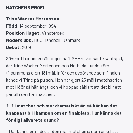
MATCHENS PROFIL
Trine Wacker Mortensen
Född:
14 september 1994
Position i laget:
Vänstersex
Moderklubb:
HÖJ Handboll, Danmark
Debut:
2019
Sävehof har under säsongen haft SHE:s vassaste kantspel,
där Trine Wacker Mortensen och Mathilda Lundström
tillsammans gjort 181 mål. Inför den avgörande semifinalen
kände vi Trine på pulsen. Hon har gjort 25 mål i matchserien
mot Höör så här långt, och vi hoppas såklart att det blir ett
par till i den här matchen.
2-2 i matcher och mer dramatiskt än så här kan det
knappast bli i kampen om en finalplats. Hur känns det
för dig i allvarets stund?
– Det känns bra – det är dom här matcherna som är kul att