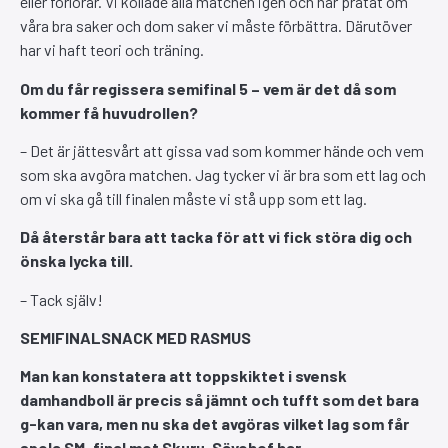
eller förlorar. Vi kollade alla matchen igen och har pratat om
våra bra saker och dom saker vi måste förbättra. Därutöver
har vi haft teori och träning.
Om du får regissera semifinal 5 – vem är det då som
kommer få huvudrollen?
– Det är jättesvårt att gissa vad som kommer hände och vem
som ska avgöra matchen. Jag tycker vi är bra som ett lag och
om vi ska gå till finalen måste vi stå upp som ett lag.
Då återstår bara att tacka för att vi fick störa dig och
önska lycka till.
– Tack själv!
SEMIFINALSNACK MED RASMUS
Man kan konstatera att toppskiktet i svensk
damhandboll är precis så jämnt och tufft som det bara
g-kan vara, men nu ska det avgöras vilket lag som får
spela SM-final mot Skuru.
Sävehof har