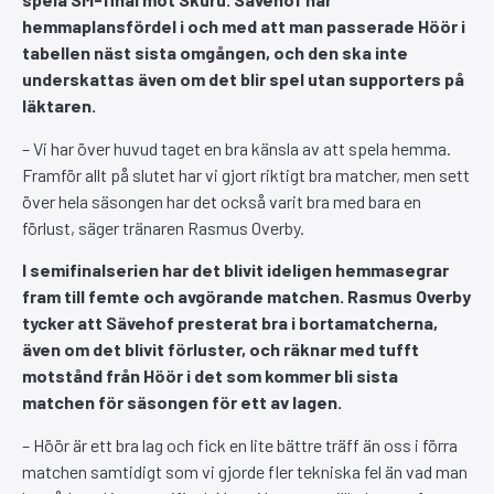
hemmaplansfördel i och med att man passerade Höör i
tabellen näst sista omgången, och den ska inte
underskattas även om det blir spel utan supporters på
läktaren.
– Vi har över huvud taget en bra känsla av att spela hemma.
Framför allt på slutet har vi gjort riktigt bra matcher, men sett
över hela säsongen har det också varit bra med bara en
förlust, säger tränaren Rasmus Overby.
I semifinalserien har det blivit ideligen hemmasegrar
fram till femte och avgörande matchen.
Rasmus Overby
tycker att Sävehof presterat bra i bortamatcherna,
även om det blivit förluster, och räknar med tufft
motstånd från Höör i det som kommer bli sista
matchen för säsongen för ett av lagen.
– Höör är ett bra lag och fick en lite bättre träff än oss i förra
matchen samtidigt som vi gjorde fler tekniska fel än vad man