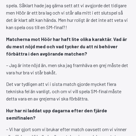
spela. Såklart hade jag gärna sett att vi avgjorde det tidigare
men Höör är ett bra lag och vi står alla mitt i ett slutspel så
det är klart allt kan hända. Men hur roligt är det inte att veta vi
kan spela oss till en SM-final?!
Matcherna mot Höör har haft lite olika karaktär. Vad är
du mest nöjd med och vad tycker du att ni behöver
förbättra i den avgörande matchen?
– Jag är inte nöjd än, men ska jag framhäva en grej måste det
vara hur bra vi står bakåt.
Det var tydligen att vi i sista match gjorde mycket flera
tekniska fel än vanligt, och om vi vill spela SM-final måste
detta vara en av grejerna vi ska förbättra.
Hur har ni laddat upp dagarna efter den fjärde
semifinalen?
– Vi har gjort som vi brukar efter match oavsett om vi vinner