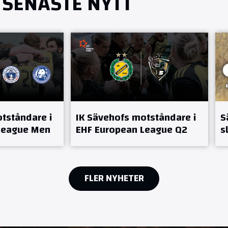
SENASTE NYTT
tståndare i
IK Sävehofs motståndare i
S
League Men
EHF European League Q2
s
FLER NYHETER