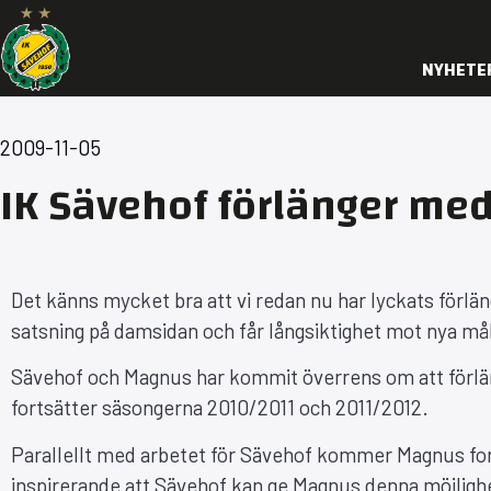
NYHETE
2009-11-05
IK Sävehof förlänger me
Det känns mycket bra att vi redan nu har lyckats förl
satsning på damsidan och får långsiktighet mot nya må
Sävehof och Magnus har kommit överrens om att förläng
fortsätter säsongerna 2010/2011 och 2011/2012.
Parallellt med arbetet för Sävehof kommer Magnus for
inspirerande att Sävehof kan ge Magnus denna möjligh