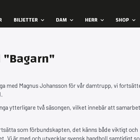
R
BILJETTER
DAM
HERR
SHOP
d "Bagarn"
änga med Magnus Johansson för vår damtrupp, vi fortsätt
l.
a ytterligare två säsongen, vilket innebär att samarbe
tsätta som förbundskapten, det känns både viktigt och
et. Vi är med och utvecklar svensk handboll samtidigt s