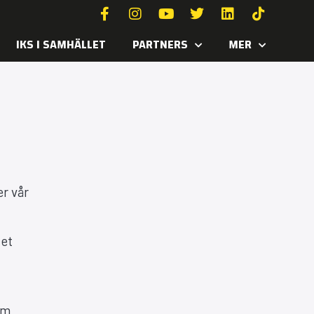
IKS I SAMHÄLLET
PARTNERS
MER
er vår
tet
om