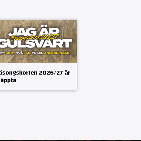
äsongskorten 2026/27 är
läppta