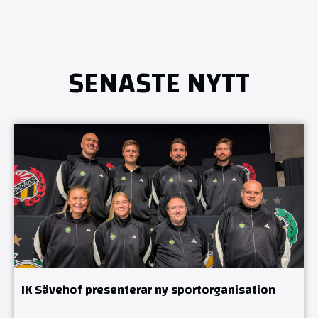
SENASTE NYTT
IK Sävehof presenterar ny sportorganisation