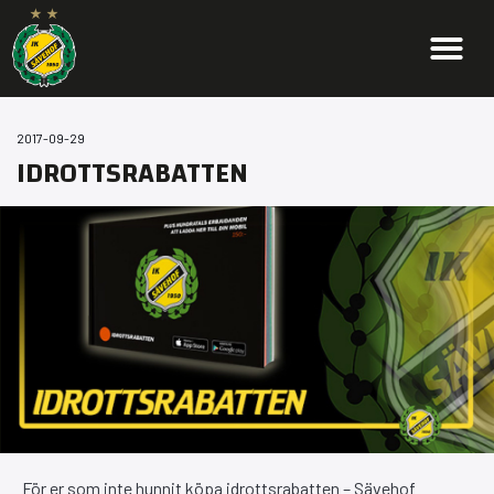
2017-09-29
IDROTTSRABATTEN
För er som inte hunnit köpa idrottsrabatten – Sävehof