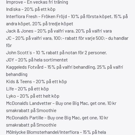
Improve – En veckas fri träning
Indiska – 20% på ett köp
Interflora Fresh – Fröken Fröjd – 10% på första köpet, 15% på
andra köpet, 20% på tredje köpet
Jack & Jones – 20% på valfri vara, 20% på valfri vara
JC – 20% på valfri vara, 100:- rabatt för varje 500:- du handlar
för
John Scott´s – 10 % rabatt på notan för 2 personer.
JOY – 20% på hela sortimentet
Kaggeleds Fotvård – 15% på valfri behandling, 25% på valfri
behandling
Kids & Teens – 20% på ett köp
Life – 20% på ett köp
Lyko – 20% på ett helt köp
McDonald’s Landvetter – Buy one Big Mac, get one, 10 kr
smakrabatt på Smoothie
McDonald’s Partille – Buy one Big Mac, get one, 10 kr
smakrabatt på Smoothie
Mölnlycke Blomsterhandel/Interflora – 15% på hela