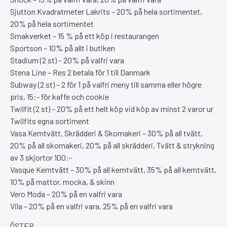
Sjutton Kvadratmeter Lakrits – 20% på hela sortimentet,
20% på hela sortimentet
Smakverket – 15 % på ett köp i restaurangen
Sportson – 10% på allt i butiken
Stadium (2 st) – 20% på valfri vara
Stena Line – Res 2 betala för 1 till Danmark
Subway (2 st) – 2 för 1 på valfri meny till samma eller högre
pris, 15:- för kaffe och cookie
Twilfit (2 st) – 20% på ett helt köp vid köp av minst 2 varor ur
Twilfits egna sortiment
Vasa Kemtvätt, Skrädderi & Skomakeri – 30% på all tvätt,
20% på all skomakeri, 20% på all skrädderi, Tvätt & strykning
av 3 skjortor 100:-
Vasque Kemtvätt – 30% på all kemtvätt, 35% på all kemtvätt,
10% på mattor, mocka, & skinn
Vero Moda – 20% på en valfri vara
Vila – 20% på en valfri vara, 25% på en valfri vara
ÖSTER