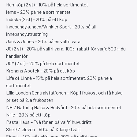
Hemköp (2 st) – 10% på hela sortimentet
iems – 20% på hela sortimentet
Indiska (2 st) – 20% på ett köp
Innebandykungen/Winkler Sport – 20% på all
innebandyutrustning
Jack & Jones – 20% på en valfri vara
JC (2 st) – 20% på valfri vara, 100:- rabatt för varje 500:- du
handlar för
JOY (2 st) – 20% på hela sortimentet
Kronans Apotek – 20% på ett köp
Life of Linné – 15% på hela sortimentet, 20% på hela
sortimentet
Lilla London Centralstationen – Köp 1 frukost och få halva
priset på 2:a frukosten
NH 2 Naturlig Hälsa & Hudvård – 20% på hela sortimentet
Nille – 20% på ett köp
Pasta Haus – Två för en på valfri huvudrätt
Shell/7-eleven – 50% på X-large tvätt
Shock – 15% på valfri vara, 20% på valfri vara