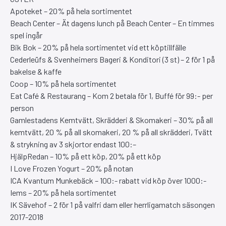
Apoteket – 20% på hela sortimentet
Beach Center – Ät dagens lunch på Beach Center – En timmes
spel ingår
Bik Bok – 20% på hela sortimentet vid ett köptillfälle
Cederleüfs & Svenheimers Bageri & Konditori (3 st) – 2 för 1 på
bakelse & kaffe
Coop – 10% på hela sortimentet
Eat Café & Restaurang – Kom 2 betala för 1, Buffé för 99:- per
person
Gamlestadens Kemtvätt, Skrädderi & Skomakeri – 30% på all
kemtvätt, 20 % på all skomakeri, 20 % på all skrädderi, Tvätt
& strykning av 3 skjortor endast 100:–
HjälpRedan – 10% på ett köp, 20% på ett köp
I Love Frozen Yogurt – 20% på notan
ICA Kvantum Munkebäck – 100:- rabatt vid köp över 1000:-
Iems – 20% på hela sortimentet
IK Sävehof – 2 för 1 på valfri dam eller herrligamatch säsongen
2017-2018