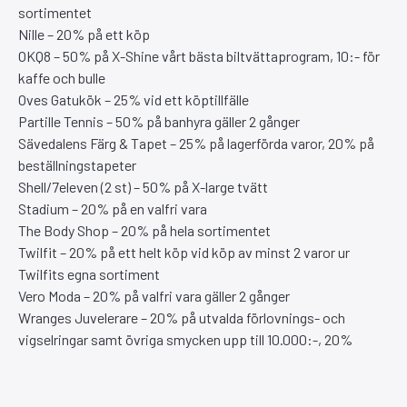
sortimentet
Nille – 20% på ett köp
OKQ8 – 50% på X-Shine vårt bästa biltvättaprogram, 10:- för
kaffe och bulle
Oves Gatukök – 25% vid ett köptillfälle
Partille Tennis – 50% på banhyra gäller 2 gånger
Sävedalens Färg & Tapet – 25% på lagerförda varor, 20% på
beställningstapeter
Shell/7eleven (2 st) – 50% på X-large tvätt
Stadium – 20% på en valfri vara
The Body Shop – 20% på hela sortimentet
Twilfit – 20% på ett helt köp vid köp av minst 2 varor ur
Twilfits egna sortiment
Vero Moda – 20% på valfri vara gäller 2 gånger
Wranges Juvelerare – 20% på utvalda förlovnings- och
vigselringar samt övriga smycken upp till 10.000:-, 20%