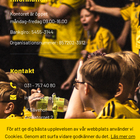
Kontoret är öppet
måndag-fredag 09.00-16.00
Bankgiro: 5455-3144
Organisationsnummer: 857202-3912
Kontakt
031 - 757 40 80
info@savehof.se
IK Sävehof
Arenatorget 2
433 38 Partille
För att ge dig bästa upplevelsen av vår webbplats använder vi
Cookies. Genom att surfa vidare godkänner du det.
Läs mer om
Fler kontaktvägar