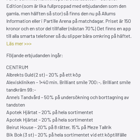
Edition (som är lika fullproppad med erbjudanden som den
gamla, men hälften så stor) så finns den nu på Allums
Information eller i Partille Arena på matchdagar. Priset är 150
kronor och en stor del tillfaller (nästan 70%) Det finns en app
till alla smarta telefoner så du slipper bära omkring på häftet.
Läs mer >>>
Följande erbjudanden ingår:
CENTRUM
Albrekts Guld (2 st) – 20% på ett köp
Alexiskliniken – 1×40 min. Brilliant smile 700:-, Brilliant smile
tandkräm 99:-
Anne’s Tandvård – 50% på undersökning och borttagning av
tandsten
Apotek Hjärtat – 20% på hela sortimentet
Apotek Hjärtat – 20% på hela sortimentet
Beirut House – 20% på 8 rätter, 15% på Meze Tallrik
Bik Bok (3 st) – 20% på hela sortimentet vid ett köptillfälle