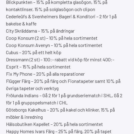
Blickpunkten – 15% på kompletta glasögon, 15% på
kontaktlinser, 15% på solglasögon och clipon
Cederleüfs & Svenheimers Bageri & Konditori – 2 för 1 på
bakelse & kaffe
City Skräddarna – 15% på ändringar
Coop Konsum (2 st) – 10% på hela sortimentet
Coop Konsum Avenyn – 10% på hela sortimentet
Cubus – 20% på ett helt köp
Dressmann (2 st) – 100:- rabatt vid köp för minst 400:-
Esprit – 15% på hela sortimentet
Fix My Phone – 20% på alla reparationer
Flügger Färg – 20% på färg och Fionatapeter samt 10% på
övriga tapeter och verktyg
Frölunda Indians – Gå 2 för 1 på grundseriematch i SHL, Gå 2
för 1 på gruppspelsmatch i CHL
Göteborgs Kakelhus – 20% på kakel och klinker, 15% på
möbler & inredning
Hälsobutiken Kapellet – 20% på hela sortimentet
Happy Homes Ivars Färg – 25% på färg, 20% på tapet