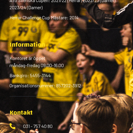
ATG Svenska Cupen: 2021/22 (Herrar) 2022/23 (Damer)
2023/24 (Damer)
Herrar Challenge Cup Mästare: 2014
Information
Kontoret är öppet
måndag-fredag 09.00-16.00
Bankgiro: 5455-3144
Organisationsnummer: 857202-3912
Kontakt
031 - 757 40 80