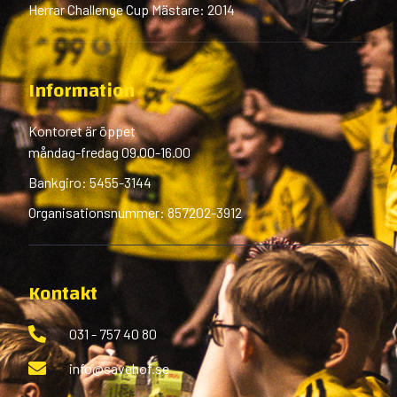
Herrar Challenge Cup Mästare: 2014
Information
Kontoret är öppet
måndag-fredag 09.00-16.00
Bankgiro: 5455-3144
Organisationsnummer: 857202-3912
Kontakt
031 - 757 40 80
info@savehof.se