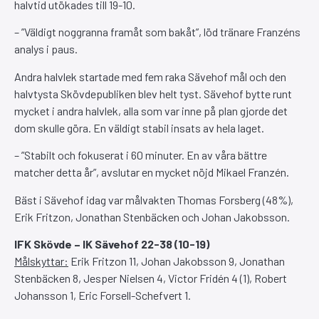
halvtid utökades till 19-10.
– ”Väldigt noggranna framåt som bakåt”, löd tränare Franzéns
analys i paus.
Andra halvlek startade med fem raka Sävehof mål och den
halvtysta Skövdepubliken blev helt tyst. Sävehof bytte runt
mycket i andra halvlek, alla som var inne på plan gjorde det
dom skulle göra. En väldigt stabil insats av hela laget.
– ”Stabilt och fokuserat i 60 minuter. En av våra bättre
matcher detta år”, avslutar en mycket nöjd Mikael Franzén.
Bäst i Sävehof idag var målvakten Thomas Forsberg (48%),
Erik Fritzon, Jonathan Stenbäcken och Johan Jakobsson.
IFK Skövde – IK Sävehof 22-38 (10-19)
Målskyttar:
Erik Fritzon 11, Johan Jakobsson 9, Jonathan
Stenbäcken 8, Jesper Nielsen 4, Victor Fridén 4 (1), Robert
Johansson 1, Eric Forsell-Schefvert 1.