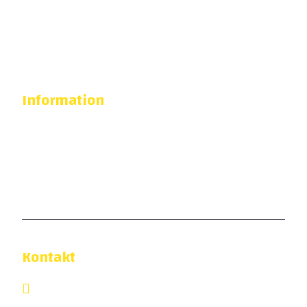
2023/24 (Damer)
Herrar Challenge Cup Mästare: 2014
Information
Kontoret är öppet
måndag-fredag 09.00-16.00
Bankgiro: 5455-3144
Organisationsnummer: 857202-3912
Kontakt
031 - 757 40 80