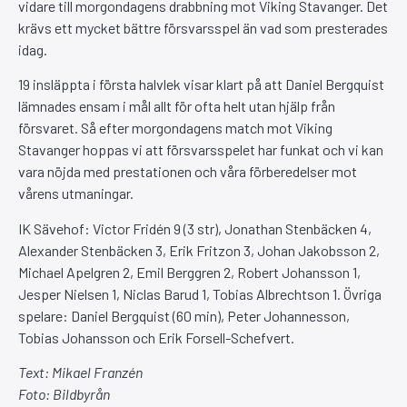
vidare till morgondagens drabbning mot Viking Stavanger. Det
krävs ett mycket bättre försvarsspel än vad som presterades
idag.
19 insläppta i första halvlek visar klart på att Daniel Bergquist
lämnades ensam i mål allt för ofta helt utan hjälp från
försvaret. Så efter morgondagens match mot Viking
Stavanger hoppas vi att försvarsspelet har funkat och vi kan
vara nöjda med prestationen och våra förberedelser mot
vårens utmaningar.
IK Sävehof: Victor Fridén 9 (3 str), Jonathan Stenbäcken 4,
Alexander Stenbäcken 3, Erik Fritzon 3, Johan Jakobsson 2,
Michael Apelgren 2, Emil Berggren 2, Robert Johansson 1,
Jesper Nielsen 1, Niclas Barud 1, Tobias Albrechtson 1. Övriga
spelare: Daniel Bergquist (60 min), Peter Johannesson,
Tobias Johansson och Erik Forsell-Schefvert.
Text: Mikael Franzén
Foto: Bildbyrån