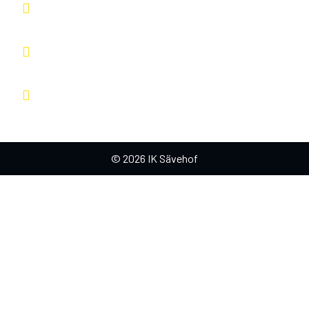
info@savehof.se
IK Sävehof
Arenatorget 2
433 38 Partille
Fler kontaktvägar
© 2026 IK Sävehof