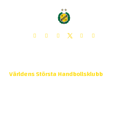
Världens Största Handbollsklubb
Damer SM-guld: 1993, 2000, 2006, 2007, 2009, 2010, 2011,
2012, 2013, 2014, 2015, 2016, 2018, 2019, 2022, 2023, 2024,
2026
Herrar SM-guld: 2004, 2005, 2010, 2011, 2012, 2019, 2021,
2024
ATG Svenska Cupen: 2021/22 (Herrar) 2022/23 (Damer)