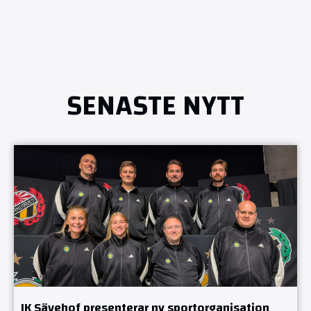
SENASTE NYTT
IK Sävehof presenterar ny sportorganisation