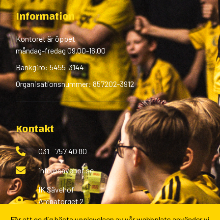
Information
Kontoret är öppet
måndag-fredag 09.00-16.00
Bankgiro: 5455-3144
Organisationsnummer: 857202-3912
Kontakt
031 - 757 40 80
info@savehof.se
IK Sävehof
Arenatorget 2
433 38 Partille
För att ge dig bästa upplevelsen av vår webbplats använder vi