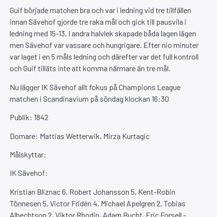
Guif började matchen bra och var i ledning vid tre tillfällen
innan Sävehof gjorde tre raka mål och gick till pausvila i
ledning med 15-13. I andra halvlek skapade båda lagen lägen
men Sävehof var vassare och hungrigare. Efter nio minuter
var laget i en 5 måls ledning och därefter var det full kontroll
och Guif tilläts inte att komma närmare än tre mål.
Nu lägger IK Sävehof allt fokus på Champions League
matchen i Scandinavium på söndag klockan 16:30
Publik: 1842
Domare: Mattias Wetterwik, Mirza Kurtagic
Målskyttar:
IK Sävehof:
Kristian Bliznac 6, Robert Johansson 5, Kent-Robin
Tönnesen 5, Victor Fridén 4, Michael Apelgren 2, Tobias
Albechtson 2, Viktor Rhodin, Adam Bucht, Eric Forsell -