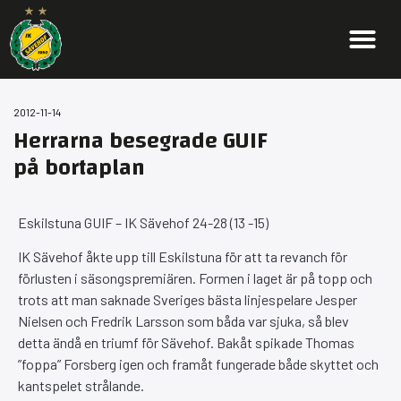
2012-11-14
Herrarna besegrade GUIF
på bortaplan
Eskilstuna GUIF – IK Sävehof 24-28 (13 -15)
IK Sävehof åkte upp till Eskilstuna för att ta revanch för
förlusten i säsongspremiären. Formen i laget är på topp och
trots att man saknade Sveriges bästa linjespelare Jesper
Nielsen och Fredrik Larsson som båda var sjuka, så blev
detta ändå en triumf för Sävehof. Bakåt spikade Thomas
”foppa” Forsberg igen och framåt fungerade både skyttet och
kantspelet strålande.