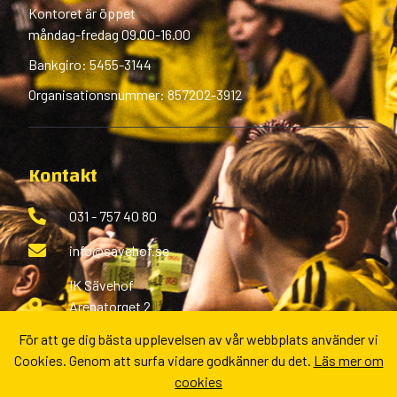
Kontoret är öppet
måndag-fredag 09.00-16.00
Bankgiro: 5455-3144
Organisationsnummer: 857202-3912
Kontakt
031 - 757 40 80
info@savehof.se
IK Sävehof
Arenatorget 2
433 38 Partille
För att ge dig bästa upplevelsen av vår webbplats använder vi
Cookies. Genom att surfa vidare godkänner du det.
Läs mer om
Fler kontaktvägar
cookies