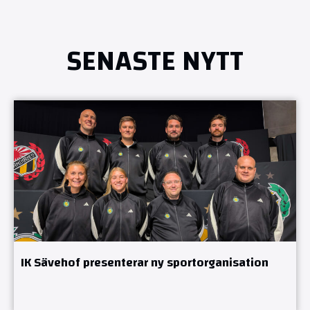
SENASTE NYTT
IK Sävehof presenterar ny sportorganisation