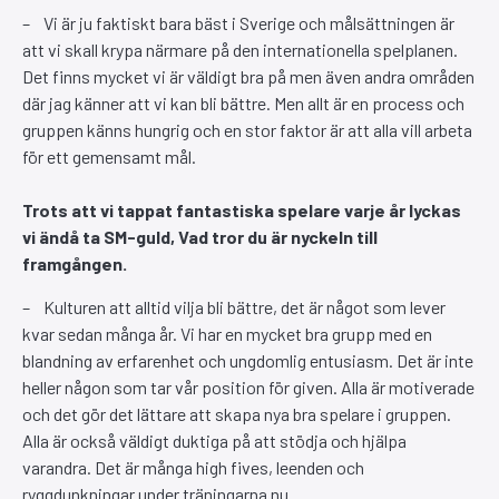
– Vi är ju faktiskt bara bäst i Sverige och målsättningen är
att vi skall krypa närmare på den internationella spelplanen.
Det finns mycket vi är väldigt bra på men även andra områden
där jag känner att vi kan bli bättre. Men allt är en process och
gruppen känns hungrig och en stor faktor är att alla vill arbeta
för ett gemensamt mål.
Trots att vi tappat fantastiska spelare varje år lyckas
vi ändå ta SM-guld, Vad tror du är nyckeln till
framgången.
– Kulturen att alltid vilja bli bättre, det är något som lever
kvar sedan många år. Vi har en mycket bra grupp med en
blandning av erfarenhet och ungdomlig entusiasm. Det är inte
heller någon som tar vår position för given. Alla är motiverade
och det gör det lättare att skapa nya bra spelare i gruppen.
Alla är också väldigt duktiga på att stödja och hjälpa
varandra. Det är många high fives, leenden och
ryggdunkningar under träningarna nu.