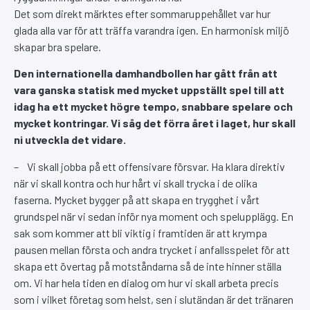
Det som direkt märktes efter sommaruppehållet var hur
glada alla var för att träffa varandra igen. En harmonisk miljö
skapar bra spelare.
Den internationella damhandbollen har gått från att
vara ganska statisk med mycket uppställt spel till att
idag ha ett mycket högre tempo, snabbare spelare och
mycket kontringar. Vi såg det förra året i laget, hur skall
ni utveckla det vidare.
– Vi skall jobba på ett offensivare försvar. Ha klara direktiv
när vi skall kontra och hur hårt vi skall trycka i de olika
faserna. Mycket bygger på att skapa en trygghet i vårt
grundspel när vi sedan inför nya moment och spelupplägg. En
sak som kommer att bli viktig i framtiden är att krympa
pausen mellan första och andra trycket i anfallsspelet för att
skapa ett övertag på motståndarna så de inte hinner ställa
om. Vi har hela tiden en dialog om hur vi skall arbeta precis
som i vilket företag som helst, sen i slutändan är det tränaren