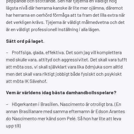
peppande och stöttande. Sen har tjejerna en väldigt hög
lägsta nivå där herrarna kanske är lite mer ojämna, däremot
har herrarna en oerhörd förmåga att ta fram det lilla extra när
det verkligen krävs. Tjejerna är väldigt målmedvetna och det
är en väldigt professionell inställning i alla lägen.
Sätt ord på laget.
– Proffsiga, glada, effektiva. Det som jag vill komplettera
med skulle vara, attityd och aggressivitet. Det skall vara tufft
att möta oss, vi skall självklart vara lika ödmjuka som alltid
men det skall vara riktigt jobbigt både fysiskt och psykiskt
att möta IK Sävehof.
Vem är världens idag bästa damhandbollsspelare?
– Högerkanten i Brasilien, Nascimento är otroligt bra. (En
annan Brasilianare med samma efternamn är Edson Arantes
do Nascimento mer känd som Pelé. Så hon har lite att leva
upp till)