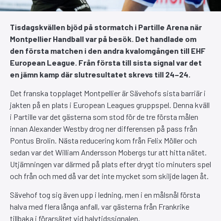
Tisdagskvällen bjöd på stormatch i Partille Arena när
Montpellier Handball var på besök. Det handlade om
den första matchen i den andra kvalomgången till EHF
European League. Från första till sista signal var det
en jämn kamp där slutresultatet skrevs till 24–24.
Det franska topplaget Montpellier är Sävehofs sista barriär i
jakten på en plats i European Leagues gruppspel. Denna kväll
i Partille var det gästerna som stod för de tre första målen
innan Alexander Westby drog ner differensen på pass från
Pontus Brolin. Nästa reducering kom från Felix Möller och
sedan var det William Andersson Mobergs tur att hitta nätet.
Utjämningen var därmed på plats efter drygt tio minuters spel
och från och med då var det inte mycket som skiljde lagen åt.
Sävehof tog sig även upp i ledning, men i en målsnål första
halva med flera långa anfall, var gästerna från Frankrike
tillbaka i förarsätet vid halvtidssignalen.