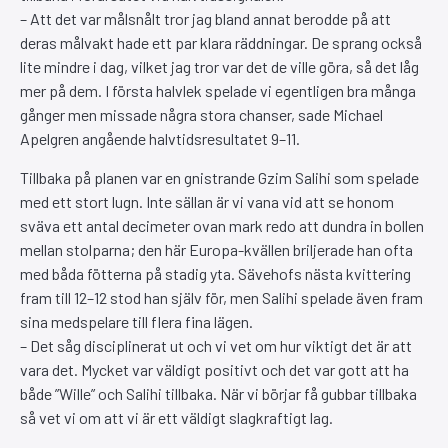
– Att det var målsnålt tror jag bland annat berodde på att
deras målvakt hade ett par klara räddningar. De sprang också
lite mindre i dag, vilket jag tror var det de ville göra, så det låg
mer på dem. I första halvlek spelade vi egentligen bra många
gånger men missade några stora chanser, sade Michael
Apelgren angående halvtidsresultatet 9–11.
Tillbaka på planen var en gnistrande Gzim Salihi som spelade
med ett stort lugn. Inte sällan är vi vana vid att se honom
sväva ett antal decimeter ovan mark redo att dundra in bollen
mellan stolparna; den här Europa-kvällen briljerade han ofta
med båda fötterna på stadig yta. Sävehofs nästa kvittering
fram till 12–12 stod han själv för, men Salihi spelade även fram
sina medspelare till flera fina lägen.
– Det såg disciplinerat ut och vi vet om hur viktigt det är att
vara det. Mycket var väldigt positivt och det var gott att ha
både ”Wille” och Salihi tillbaka. När vi börjar få gubbar tillbaka
så vet vi om att vi är ett väldigt slagkraftigt lag.