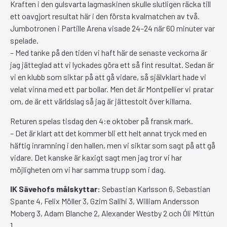
Kraften i den gulsvarta lagmaskinen skulle slutligen räcka till
ett oavgjort resultat här i den första kvalmatchen av två.
Jumbotronen i Partille Arena visade 24–24 när 60 minuter var
spelade.
– Med tanke på den tiden vi haft här de senaste veckorna är
jag jätteglad att vi lyckades göra ett så fint resultat. Sedan är
vi en klubb som siktar på att gå vidare, så självklart hade vi
velat vinna med ett par bollar. Men det är Montpellier vi pratar
om, de är ett världslag så jag är jättestolt över killarna.
Returen spelas tisdag den 4:e oktober på fransk mark.
– Det är klart att det kommer bli ett helt annat tryck med en
häftig inramning i den hallen, men vi siktar som sagt på att gå
vidare. Det kanske är kaxigt sagt men jag tror vi har
möjligheten om vi har samma trupp som i dag.
IK Sävehofs målskyttar:
Sebastian Karlsson 6, Sebastian
Spante 4, Felix Möller 3, Gzim Salihi 3, William Andersson
Moberg 3, Adam Blanche 2, Alexander Westby 2 och Óli Mittún
1.