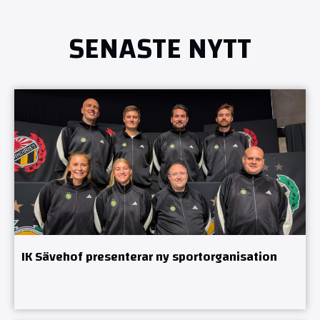
SENASTE NYTT
IK Sävehof presenterar ny sportorganisation