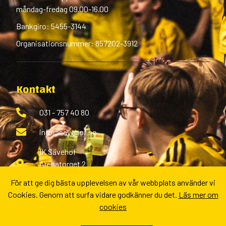
måndag-fredag 09.00-16.00
Bankgiro: 5455-3144
Organisationsnummer: 857202-3912
Kontakt
031 - 757 40 80
info@savehof.se
IK Sävehof
Arenatorget 2
433 38 Partille
För att ge dig bästa upplevelsen av vår webbplats använder vi
Cookies. Genom att surfa vidare godkänner du det.
Läs mer om
Fler kontaktvägar
cookies