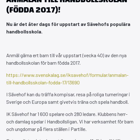
(FÖDDA 2017)!
Nu är det åter dags för uppstart av Sävehofs populära
handbollsskola.
Anmäl gärna ert barn till vår uppstart (vecka 40) av den nya
handbollsskolan för barn födda 2017.
https://www.svenskalag.se/iksavehof/formular/anmalan-
till-handbollsskolan-fodda-17/13690
I Sävehof kan du träffa kompisar, resa på roliga turneringar i
Sverige och Europa samt givetvis träna och spela handboll.
IK Sävehof har 1 600 spelare och 280 ledare. Klubbens herr-
och damlag spelar i Handbollsligan. Vi har verksamhet för barn
och ungdomar på flera ställen i Partille.